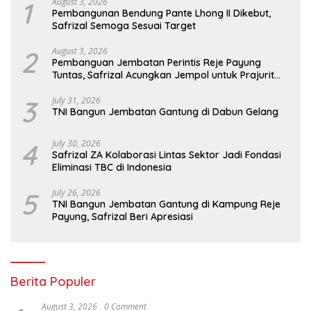
1
August 3, 2026
Pembangunan Bendung Pante Lhong II Dikebut,
Safrizal Semoga Sesuai Target
2
August 3, 2026
Pembanguan Jembatan Perintis Reje Payung
Tuntas, Safrizal Acungkan Jempol untuk Prajurit
TNI
3
July 31, 2026
TNI Bangun Jembatan Gantung di Dabun Gelang
4
July 30, 2026
Safrizal ZA Kolaborasi Lintas Sektor Jadi Fondasi
Eliminasi TBC di Indonesia
5
July 26, 2026
TNI Bangun Jembatan Gantung di Kampung Reje
Payung, Safrizal Beri Apresiasi
Berita Populer
August 3, 2026
0 Comment