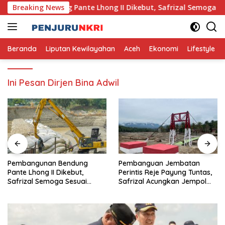
Skip
ngunan Bendung Pante Lhong II Dikebut, Safrizal Semoga Ses
Breaking News
to
content
Beranda
Liputan Kewilayahan
Aceh
Ekonomi
Lifestyle
Ini Pesan Dirjen Bina Adwil
Pembangunan Bendung
Pembanguan Jembatan
Pante Lhong II Dikebut,
Perintis Reje Payung Tuntas,
Safrizal Semoga Sesuai
Safrizal Acungkan Jempol
Target
untuk Prajurit TNI