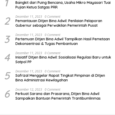
1
Bangkit dari Puing Bencana, Usaha Mikro Mayasari Tuai
Pujian Ketua Satgas PRR
2
December 11, 2023
0 Comment
Pemantauan Ditjen Bina Adwil: Penilaian Pelaporan
Gubernur sebagai Perwakilan Pemerintah Pusat
3
December 11, 2023
0 Comment
Pertemuan Ditjen Bina Adwil Tampilkan Hasil Pemetaan
Dekonsentrasi & Tugas Pembantuan
4
December 11, 2023
0 Comment
Inisiatif Ditjen Bina Adwil: Sosialisasi Regulasi Baru untuk
Satpol PP
5
December 11, 2023
0 Comment
Safrizal Menggelar Rapat Tingkat Pimpinan di Ditjen
Bina Administrasi Kewilayahan
6
December 12, 2023
0 Comment
Perkuat Sarana dan Prasarana, Ditjen Bina Adwil
Sampaikan Bantuan Pemerintah Trantibumlinmas