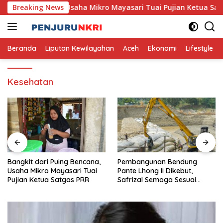
Skip
 Puing Bencana, Usaha Mikro Mayasari Tuai Pujian Ketua Satga
Breaking News
to
content
Beranda
Liputan Kewilayahan
Aceh
Ekonomi
Lifestyle
Kesehatan
Bangkit dari Puing Bencana,
Pembangunan Bendung
Usaha Mikro Mayasari Tuai
Pante Lhong II Dikebut,
Pujian Ketua Satgas PRR
Safrizal Semoga Sesuai
Target