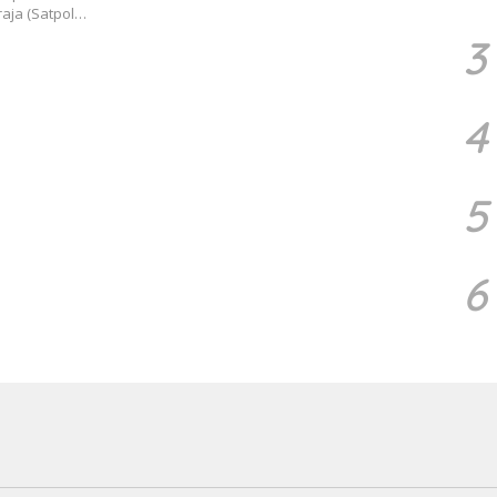
aja (Satpol…
3
4
5
6