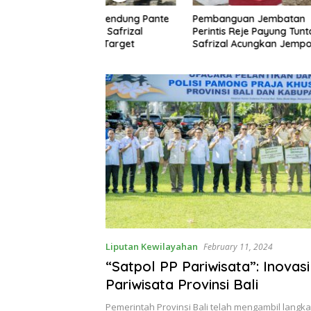
n Bendung Pante
Pembanguan Jembatan
TNI Ban
but, Safrizal
Perintis Reje Payung Tuntas,
di Dabun
ai Target
Safrizal Acungkan Jempol
untuk Prajurit TNI
Liputan Kewilayahan
February 11, 2024
“Satpol PP Pariwisata”: Inovasi
Pariwisata Provinsi Bali
Pemerintah Provinsi Bali telah mengambil langka