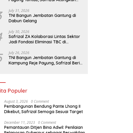
Jempol untuk Prajurit TNI
Bangun Jembatan Gantung
Safrizal Aceh Menuju Rehab-
D
3
July 31, 2026
ampung Reje Payung,
Rekon Pascabencana
G
TNI Bangun Jembatan Gantung di
zal Beri Apresiasi
Hidrometeorologi Sumatra
B
Dabun Gelang
D
S
4
July 30, 2026
Safrizal ZA Kolaborasi Lintas Sektor
Jadi Fondasi Eliminasi TBC di
Indonesia
5
July 26, 2026
TNI Bangun Jembatan Gantung di
Kampung Reje Payung, Safrizal Beri
Apresiasi
ita Populer
August 3, 2026
0 Comment
Pembangunan Bendung Pante Lhong II
Dikebut, Safrizal Semoga Sesuai Target
December 11, 2023
0 Comment
Pemantauan Ditjen Bina Adwil: Penilaian
Pelaporan Gubernur sebagai Perwakilan