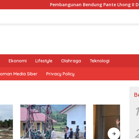
Pembangunan Bendung Pante Lhong II Dikebut
Ekonomi
Lifestyle
Olahraga
Teknologi
oman Media Siber
Privacy Policy
B
1