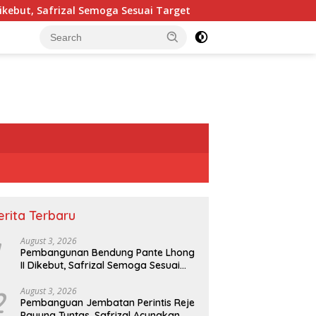
, Safrizal Semoga Sesuai Target
Pembanguan Jembatan 
erita Terbaru
August 3, 2026
Pembangunan Bendung Pante Lhong
II Dikebut, Safrizal Semoga Sesuai
Target
2
August 3, 2026
Pembanguan Jembatan Perintis Reje
Payung Tuntas, Safrizal Acungkan