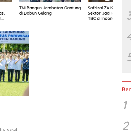
gun Jembatan Gantung
Safrizal ZA Kolaborasi Lintas
TNI 
 Gelang
Sektor Jadi Fondasi Eliminasi
di K
TBC di Indonesia
Safri
Ber
1
2
h proaktif