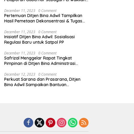
Pemerintah Pusat
December 11, 2023
0 Comment
Pertemuan Ditjen Bina Adwil Tampilkan
Hasil Pemetaan Dekonsentrasi & Tugas
Pembantuan
December 11, 2023
0 Comment
Inisiatif Ditjen Bina Adwil: Sosialisasi
Regulasi Baru untuk Satpol PP
December 11, 2023
0 Comment
Safrizal Menggelar Rapat Tingkat
Pimpinan di Ditjen Bina Administrasi
Kewilayahan
December 12, 2023
0 Comment
Perkuat Sarana dan Prasarana, Ditjen
Bina Adwil Sampaikan Bantuan
Pemerintah Trantibumlinmas