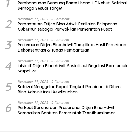
1
Pembangunan Bendung Pante Lhong II Dikebut, Safrizal
Semoga Sesuai Target
2
December 11, 2023
0 Comment
Pemantauan Ditjen Bina Adwil: Penilaian Pelaporan
Gubernur sebagai Perwakilan Pemerintah Pusat
3
December 11, 2023
0 Comment
Pertemuan Ditjen Bina Adwil Tampilkan Hasil Pemetaan
Dekonsentrasi & Tugas Pembantuan
4
December 11, 2023
0 Comment
Inisiatif Ditjen Bina Adwil: Sosialisasi Regulasi Baru untuk
Satpol PP
5
December 11, 2023
0 Comment
Safrizal Menggelar Rapat Tingkat Pimpinan di Ditjen
Bina Administrasi Kewilayahan
6
December 12, 2023
0 Comment
Perkuat Sarana dan Prasarana, Ditjen Bina Adwil
Sampaikan Bantuan Pemerintah Trantibumlinmas