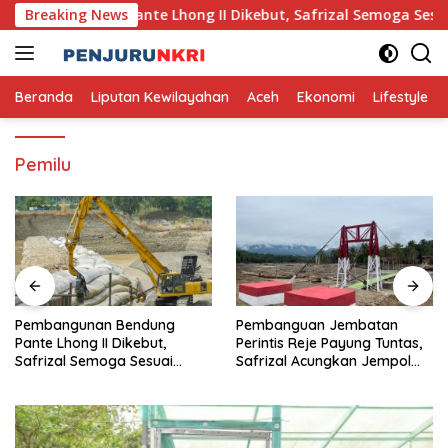
Skip
nan Bendung Pante Lhong II Dikebut, Safrizal Semoga Sesuai 
Breaking News
to
content
Beranda
Liputan Kewilayahan
Aceh
Ekonomi
Lifestyle
Pemilu
Pembangunan Bendung
Pembanguan Jembatan
Pante Lhong II Dikebut,
Perintis Reje Payung Tuntas,
Safrizal Semoga Sesuai
Safrizal Acungkan Jempol
Target
untuk Prajurit TNI