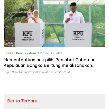
Liputan Kewilayahan
February 15, 2024
Memanfaatkan hak pilih, Penjabat Gubernur
Kepulauan Bangka Belitung melaksanakan
pencoblosan di TPS nomor 17 Padanglama
Ditjen Bina Administrasi KEwilayahan
,
Pemilu 2024
Berita Terbaru