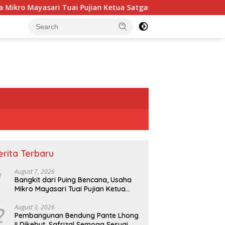
ro Mayasari Tuai Pujian Ketua Satgas PRR
Pembangunan 
erita Terbaru
August 7, 2026
Bangkit dari Puing Bencana, Usaha
Mikro Mayasari Tuai Pujian Ketua
Satgas PRR
2
August 3, 2026
Pembangunan Bendung Pante Lhong
II Dikebut, Safrizal Semoga Sesuai