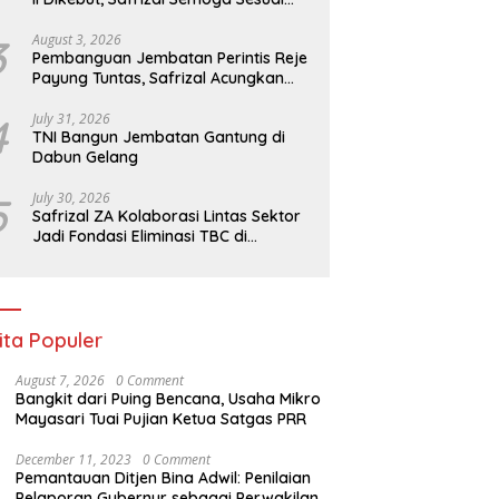
Target
Bangun Jembatan Gantung
Safrizal ZA Kolaborasi Lintas
T
3
August 3, 2026
abun Gelang
Sektor Jadi Fondasi Eliminasi
d
Pembanguan Jembatan Perintis Reje
TBC di Indonesia
Sa
Payung Tuntas, Safrizal Acungkan
Jempol untuk Prajurit TNI
4
July 31, 2026
TNI Bangun Jembatan Gantung di
Dabun Gelang
5
July 30, 2026
Safrizal ZA Kolaborasi Lintas Sektor
Jadi Fondasi Eliminasi TBC di
Indonesia
ita Populer
August 7, 2026
0 Comment
Bangkit dari Puing Bencana, Usaha Mikro
Mayasari Tuai Pujian Ketua Satgas PRR
December 11, 2023
0 Comment
Pemantauan Ditjen Bina Adwil: Penilaian
Pelaporan Gubernur sebagai Perwakilan