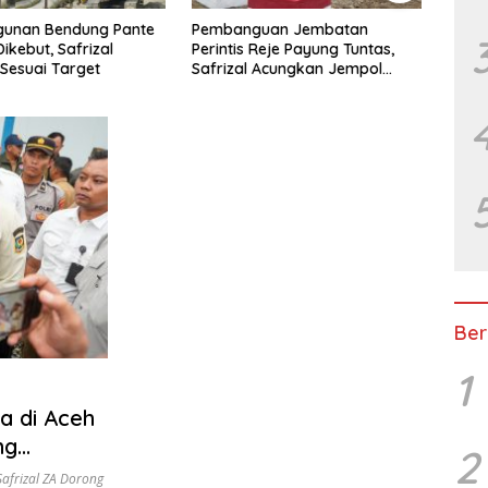
unan Bendung Pante
Pembanguan Jembatan
TNI 
Dikebut, Safrizal
Perintis Reje Payung Tuntas,
di D
Sesuai Target
Safrizal Acungkan Jempol
untuk Prajurit TNI
Ber
1
a di Aceh
ng
2
Safrizal ZA Dorong