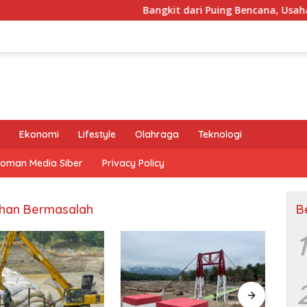
Bangkit dari Puing Bencana, Usaha Mik
Ekonomi
Lifestyle
Olahraga
Teknologi
oman Media Siber
Privacy Policy
ahan Bermasalah
B
1