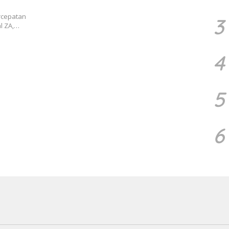
rcepatan
3
al ZA,…
4
5
6