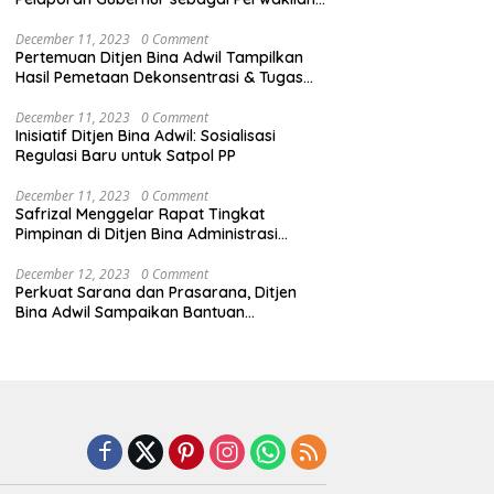
Pemerintah Pusat
December 11, 2023
0 Comment
Pertemuan Ditjen Bina Adwil Tampilkan
Hasil Pemetaan Dekonsentrasi & Tugas
Pembantuan
December 11, 2023
0 Comment
Inisiatif Ditjen Bina Adwil: Sosialisasi
Regulasi Baru untuk Satpol PP
December 11, 2023
0 Comment
Safrizal Menggelar Rapat Tingkat
Pimpinan di Ditjen Bina Administrasi
Kewilayahan
December 12, 2023
0 Comment
Perkuat Sarana dan Prasarana, Ditjen
Bina Adwil Sampaikan Bantuan
Pemerintah Trantibumlinmas