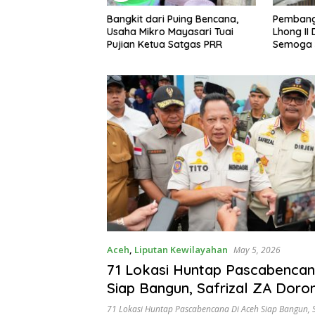
Adwil Pimpin Apel
Bangkit dari Puing Bencana,
Pembang
onesia ASRI di
Usaha Mikro Mayasari Tuai
Lhong II 
 Ajak Seluruh
Pujian Ketua Satgas PRR
Semoga 
sanakan Gerakan
elanjutan
Aceh
,
Liputan Kewilayahan
May 5, 2026
71 Lokasi Huntap Pascabencan
Siap Bangun, Safrizal ZA Doro
Penuntasan Lahan Bermasalah
71 Lokasi Huntap Pascabencana Di Aceh Siap Bangun
,