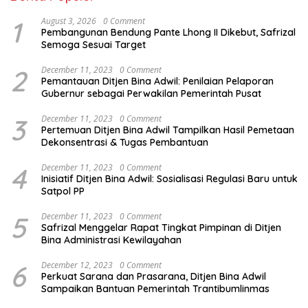
1
August 3, 2026
0 Comment
Pembangunan Bendung Pante Lhong II Dikebut, Safrizal
Semoga Sesuai Target
2
December 11, 2023
0 Comment
Pemantauan Ditjen Bina Adwil: Penilaian Pelaporan
Gubernur sebagai Perwakilan Pemerintah Pusat
3
December 11, 2023
0 Comment
Pertemuan Ditjen Bina Adwil Tampilkan Hasil Pemetaan
Dekonsentrasi & Tugas Pembantuan
4
December 11, 2023
0 Comment
Inisiatif Ditjen Bina Adwil: Sosialisasi Regulasi Baru untuk
Satpol PP
5
December 11, 2023
0 Comment
Safrizal Menggelar Rapat Tingkat Pimpinan di Ditjen
Bina Administrasi Kewilayahan
6
December 12, 2023
0 Comment
Perkuat Sarana dan Prasarana, Ditjen Bina Adwil
Sampaikan Bantuan Pemerintah Trantibumlinmas