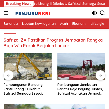
Skip
n Bendung Pante Lhong II Dikebut, Safrizal Semoga Sesuai Ta
Breaking News
to
content
Beranda
Liputan Kewilayahan
Aceh
Ekonomi
Lifestyle
Safrizal ZA Pastikan Progres Jembatan Rangka
Baja Wih Porak Berjalan Lancar
n Bendung
Pembanguan Jembatan
TNI Bangun 
I Dikebut,
Perintis Reje Payung Tuntas,
Gantung di D
oga Sesuai
Safrizal Acungkan Jempol
untuk Prajurit TNI