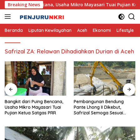
Skip
it dari Puing Bencana, Usaha Mikro Mayasari Tuai Pujian Ketu
Breaking News
to
content
Beranda
Liputan Kewilayahan
Aceh
Ekonomi
Lifestyle
Safrizal ZA: Relawan Dihadiahkan Durian di Aceh
Bangkit dari Puing Bencana,
Pembangunan Bendung
Usaha Mikro Mayasari Tuai
Pante Lhong II Dikebut,
Pujian Ketua Satgas PRR
Safrizal Semoga Sesuai
Target