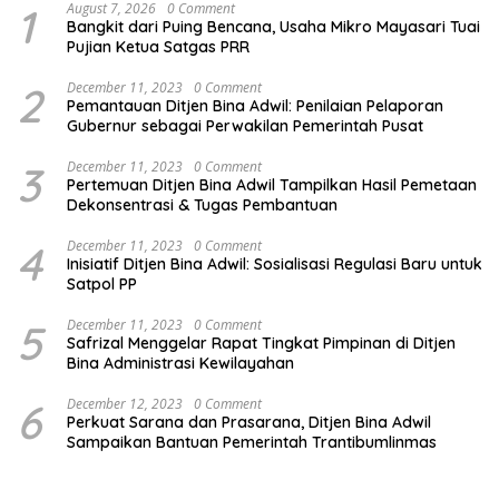
1
August 7, 2026
0 Comment
Bangkit dari Puing Bencana, Usaha Mikro Mayasari Tuai
Pujian Ketua Satgas PRR
2
December 11, 2023
0 Comment
Pemantauan Ditjen Bina Adwil: Penilaian Pelaporan
Gubernur sebagai Perwakilan Pemerintah Pusat
3
December 11, 2023
0 Comment
Pertemuan Ditjen Bina Adwil Tampilkan Hasil Pemetaan
Dekonsentrasi & Tugas Pembantuan
4
December 11, 2023
0 Comment
Inisiatif Ditjen Bina Adwil: Sosialisasi Regulasi Baru untuk
Satpol PP
5
December 11, 2023
0 Comment
Safrizal Menggelar Rapat Tingkat Pimpinan di Ditjen
Bina Administrasi Kewilayahan
6
December 12, 2023
0 Comment
Perkuat Sarana dan Prasarana, Ditjen Bina Adwil
Sampaikan Bantuan Pemerintah Trantibumlinmas