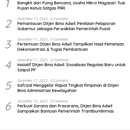
1
Bangkit dari Puing Bencana, Usaha Mikro Mayasari Tuai
Pujian Ketua Satgas PRR
2
December 11, 2023
0 Comment
Pemantauan Ditjen Bina Adwil: Penilaian Pelaporan
Gubernur sebagai Perwakilan Pemerintah Pusat
3
December 11, 2023
0 Comment
Pertemuan Ditjen Bina Adwil Tampilkan Hasil Pemetaan
Dekonsentrasi & Tugas Pembantuan
4
December 11, 2023
0 Comment
Inisiatif Ditjen Bina Adwil: Sosialisasi Regulasi Baru untuk
Satpol PP
5
December 11, 2023
0 Comment
Safrizal Menggelar Rapat Tingkat Pimpinan di Ditjen
Bina Administrasi Kewilayahan
6
December 12, 2023
0 Comment
Perkuat Sarana dan Prasarana, Ditjen Bina Adwil
Sampaikan Bantuan Pemerintah Trantibumlinmas