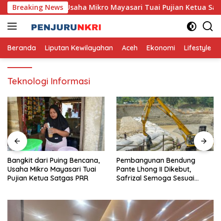
Skip
 Puing Bencana, Usaha Mikro Mayasari Tuai Pujian Ketua Satga
Breaking News
to
content
Beranda
Liputan Kewilayahan
Aceh
Ekonomi
Lifestyle
Teknologi Informasi
Bangkit dari Puing Bencana,
Pembangunan Bendung
Usaha Mikro Mayasari Tuai
Pante Lhong II Dikebut,
Pujian Ketua Satgas PRR
Safrizal Semoga Sesuai
Target