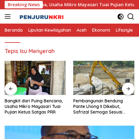
Skip
dari Puing Bencana, Usaha Mikro Mayasari Tuai Pujian Ketua Sa
Breaking News
to
content
Beranda
Liputan Kewilayahan
Aceh
Ekonomi
Lifestyle
Tepis Isu Menyerah
Bangkit dari Puing Bencana,
Pembangunan Bendung
Usaha Mikro Mayasari Tuai
Pante Lhong II Dikebut,
Pujian Ketua Satgas PRR
Safrizal Semoga Sesuai
Target