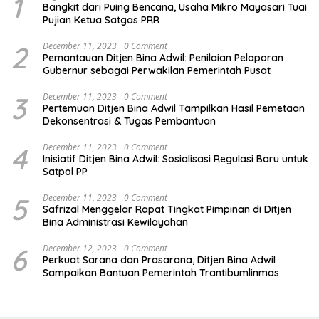
1
Bangkit dari Puing Bencana, Usaha Mikro Mayasari Tuai
Pujian Ketua Satgas PRR
2
December 11, 2023
0 Comment
Pemantauan Ditjen Bina Adwil: Penilaian Pelaporan
Gubernur sebagai Perwakilan Pemerintah Pusat
3
December 11, 2023
0 Comment
Pertemuan Ditjen Bina Adwil Tampilkan Hasil Pemetaan
Dekonsentrasi & Tugas Pembantuan
4
December 11, 2023
0 Comment
Inisiatif Ditjen Bina Adwil: Sosialisasi Regulasi Baru untuk
Satpol PP
5
December 11, 2023
0 Comment
Safrizal Menggelar Rapat Tingkat Pimpinan di Ditjen
Bina Administrasi Kewilayahan
6
December 12, 2023
0 Comment
Perkuat Sarana dan Prasarana, Ditjen Bina Adwil
Sampaikan Bantuan Pemerintah Trantibumlinmas