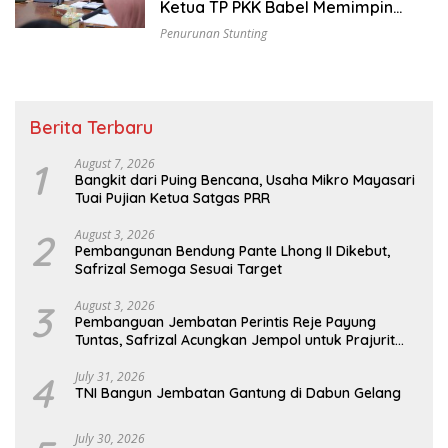
Ketua TP PKK Babel Memimpin
Rapat Koordinasi
Penurunan Stunting
Berita Terbaru
1
August 7, 2026
Bangkit dari Puing Bencana, Usaha Mikro Mayasari
Tuai Pujian Ketua Satgas PRR
2
August 3, 2026
Pembangunan Bendung Pante Lhong II Dikebut,
Safrizal Semoga Sesuai Target
3
August 3, 2026
Pembanguan Jembatan Perintis Reje Payung
Tuntas, Safrizal Acungkan Jempol untuk Prajurit
TNI
4
July 31, 2026
TNI Bangun Jembatan Gantung di Dabun Gelang
July 30, 2026