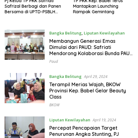
Pj Ketua TP PKK Safriati
TP PKK Kep. Babel Terus
Safrizal Berbagi dan Panen
Mantapkan Launching
Bersama di UPTD-PSBLH
Rampak Gemintang
Desa Selinsing
Bangka Belitung
,
Liputan Kewilayahan
April 29, 2024
Membangun Generasi Emas
Dimulai dari PAUD: Safriati
Mendorong Kolaborasi Bunda PAUD
se-Babel
Paud
Bangka Belitung
April 29, 2024
Terampil Merias Wajah, BKOW
Provinsi Kep. Babel Gelar Beauty
Class
BKOW
Liputan Kewilayahan
April 19, 2024
Percepat Pencapaian Target
Penurunan Angka Stunting, PJ