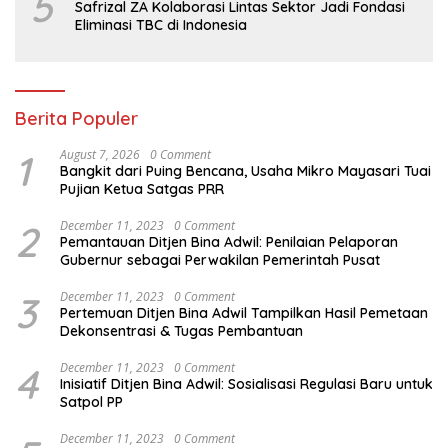
5
Safrizal ZA Kolaborasi Lintas Sektor Jadi Fondasi
Eliminasi TBC di Indonesia
Berita Populer
1
August 7, 2026
0 Comment
Bangkit dari Puing Bencana, Usaha Mikro Mayasari Tuai
Pujian Ketua Satgas PRR
2
December 11, 2023
0 Comment
Pemantauan Ditjen Bina Adwil: Penilaian Pelaporan
Gubernur sebagai Perwakilan Pemerintah Pusat
3
December 11, 2023
0 Comment
Pertemuan Ditjen Bina Adwil Tampilkan Hasil Pemetaan
Dekonsentrasi & Tugas Pembantuan
4
December 11, 2023
0 Comment
Inisiatif Ditjen Bina Adwil: Sosialisasi Regulasi Baru untuk
Satpol PP
December 11, 2023
0 Comment