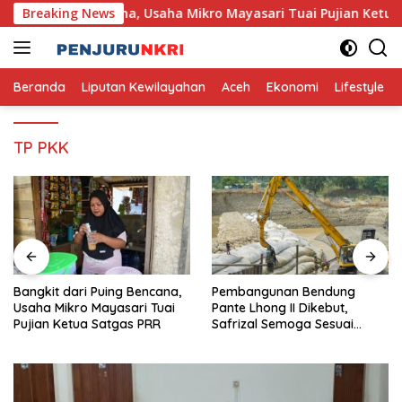
Skip
dari Puing Bencana, Usaha Mikro Mayasari Tuai Pujian Ketua Sa
Breaking News
to
content
Beranda
Liputan Kewilayahan
Aceh
Ekonomi
Lifestyle
TP PKK
Bangkit dari Puing Bencana,
Pembangunan Bendung
Usaha Mikro Mayasari Tuai
Pante Lhong II Dikebut,
Pujian Ketua Satgas PRR
Safrizal Semoga Sesuai
Target