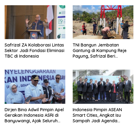
Safrizal ZA Kolaborasi Lintas
TNI Bangun Jembatan
Sektor Jadi Fondasi Eliminasi
Gantung di Kampung Reje
TBC di Indonesia
Payung, Safrizal Beri
Apresiasi
Dirjen Bina Adwil Pimpin Apel
Indonesia Pimpin ASEAN
Gerakan Indonesia ASRI di
Smart Cities, Angkat Isu
Banyuwangi, Ajak Seluruh
Sampah Jadi Agenda
Daerah Laksanakan
Prioritas
Gerakan Secara
Berkelanjutan