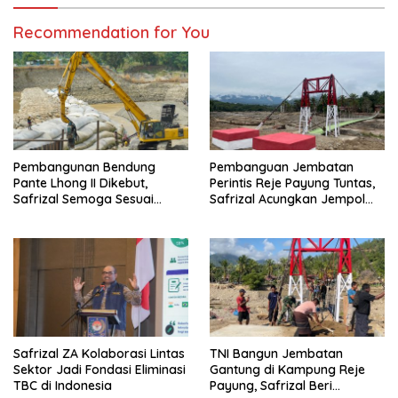
Recommendation for You
Pembangunan Bendung
Pembanguan Jembatan
Pante Lhong II Dikebut,
Perintis Reje Payung Tuntas,
Safrizal Semoga Sesuai
Safrizal Acungkan Jempol
Target
untuk Prajurit TNI
Safrizal ZA Kolaborasi Lintas
TNI Bangun Jembatan
Sektor Jadi Fondasi Eliminasi
Gantung di Kampung Reje
TBC di Indonesia
Payung, Safrizal Beri