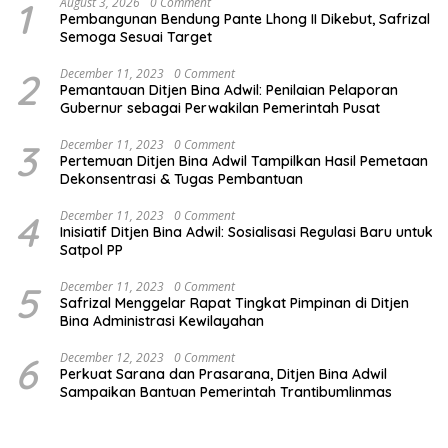
1
August 3, 2026
0 Comment
Pembangunan Bendung Pante Lhong II Dikebut, Safrizal
Semoga Sesuai Target
2
December 11, 2023
0 Comment
Pemantauan Ditjen Bina Adwil: Penilaian Pelaporan
Gubernur sebagai Perwakilan Pemerintah Pusat
3
December 11, 2023
0 Comment
Pertemuan Ditjen Bina Adwil Tampilkan Hasil Pemetaan
Dekonsentrasi & Tugas Pembantuan
4
December 11, 2023
0 Comment
Inisiatif Ditjen Bina Adwil: Sosialisasi Regulasi Baru untuk
Satpol PP
5
December 11, 2023
0 Comment
Safrizal Menggelar Rapat Tingkat Pimpinan di Ditjen
Bina Administrasi Kewilayahan
6
December 12, 2023
0 Comment
Perkuat Sarana dan Prasarana, Ditjen Bina Adwil
Sampaikan Bantuan Pemerintah Trantibumlinmas