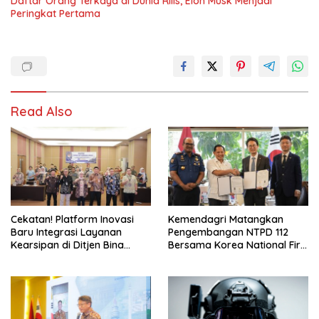
Daftar Orang Terkaya di Dunia Rilis, Elon Musk Menjadi
Peringkat Pertama
Read Also
Cekatan! Platform Inovasi
Kemendagri Matangkan
Baru Integrasi Layanan
Pengembangan NTPD 112
Kearsipan di Ditjen Bina
Bersama Korea National Fire
Adwil
Agency