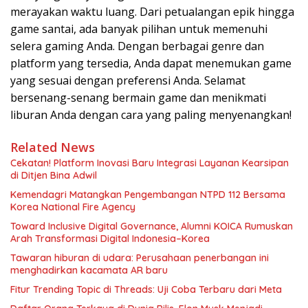
merayakan waktu luang. Dari petualangan epik hingga
game santai, ada banyak pilihan untuk memenuhi
selera gaming Anda. Dengan berbagai genre dan
platform yang tersedia, Anda dapat menemukan game
yang sesuai dengan preferensi Anda. Selamat
bersenang-senang bermain game dan menikmati
liburan Anda dengan cara yang paling menyenangkan!
Related News
Cekatan! Platform Inovasi Baru Integrasi Layanan Kearsipan
di Ditjen Bina Adwil
Kemendagri Matangkan Pengembangan NTPD 112 Bersama
Korea National Fire Agency
Toward Inclusive Digital Governance, Alumni KOICA Rumuskan
Arah Transformasi Digital Indonesia–Korea
Tawaran hiburan di udara: Perusahaan penerbangan ini
menghadirkan kacamata AR baru
Fitur Trending Topic di Threads: Uji Coba Terbaru dari Meta