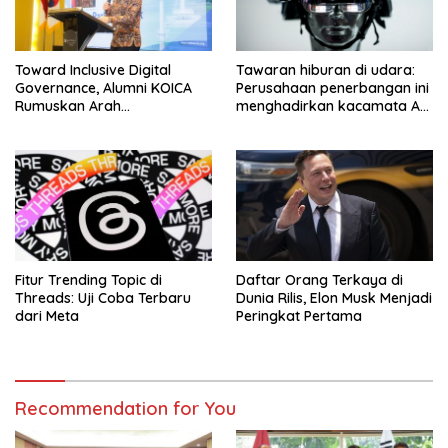
Toward Inclusive Digital
Tawaran hiburan di udara:
Governance, Alumni KOICA
Perusahaan penerbangan ini
Rumuskan Arah
menghadirkan kacamata AR
Transformasi Digital
baru
Indonesia–Korea
Fitur Trending Topic di
Daftar Orang Terkaya di
Threads: Uji Coba Terbaru
Dunia Rilis, Elon Musk Menjadi
dari Meta
Peringkat Pertama
Recommendation for You