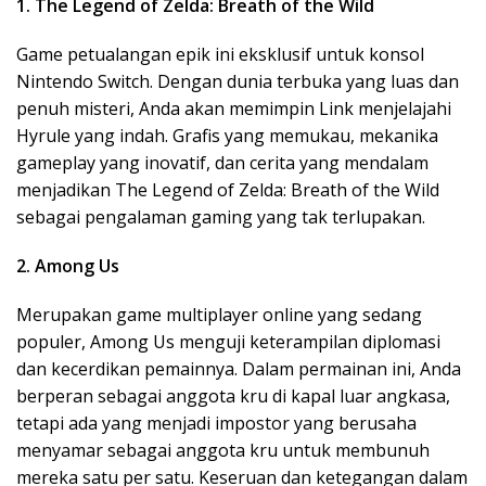
1. The Legend of Zelda: Breath of the Wild
Game petualangan epik ini eksklusif untuk konsol
Nintendo Switch. Dengan dunia terbuka yang luas dan
penuh misteri, Anda akan memimpin Link menjelajahi
Hyrule yang indah. Grafis yang memukau, mekanika
gameplay yang inovatif, dan cerita yang mendalam
menjadikan The Legend of Zelda: Breath of the Wild
sebagai pengalaman gaming yang tak terlupakan.
2. Among Us
Merupakan game multiplayer online yang sedang
populer, Among Us menguji keterampilan diplomasi
dan kecerdikan pemainnya. Dalam permainan ini, Anda
berperan sebagai anggota kru di kapal luar angkasa,
tetapi ada yang menjadi impostor yang berusaha
menyamar sebagai anggota kru untuk membunuh
mereka satu per satu. Keseruan dan ketegangan dalam