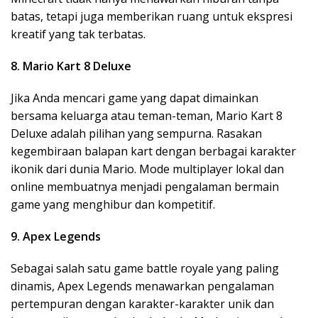
batas, tetapi juga memberikan ruang untuk ekspresi
kreatif yang tak terbatas.
8. Mario Kart 8 Deluxe
Jika Anda mencari game yang dapat dimainkan
bersama keluarga atau teman-teman, Mario Kart 8
Deluxe adalah pilihan yang sempurna. Rasakan
kegembiraan balapan kart dengan berbagai karakter
ikonik dari dunia Mario. Mode multiplayer lokal dan
online membuatnya menjadi pengalaman bermain
game yang menghibur dan kompetitif.
9. Apex Legends
Sebagai salah satu game battle royale yang paling
dinamis, Apex Legends menawarkan pengalaman
pertempuran dengan karakter-karakter unik dan