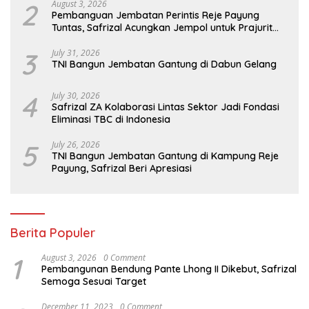
2
August 3, 2026
Pembanguan Jembatan Perintis Reje Payung
Tuntas, Safrizal Acungkan Jempol untuk Prajurit
TNI
3
July 31, 2026
TNI Bangun Jembatan Gantung di Dabun Gelang
4
July 30, 2026
Safrizal ZA Kolaborasi Lintas Sektor Jadi Fondasi
Eliminasi TBC di Indonesia
5
July 26, 2026
TNI Bangun Jembatan Gantung di Kampung Reje
Payung, Safrizal Beri Apresiasi
Berita Populer
1
August 3, 2026
0 Comment
Pembangunan Bendung Pante Lhong II Dikebut, Safrizal
Semoga Sesuai Target
December 11, 2023
0 Comment