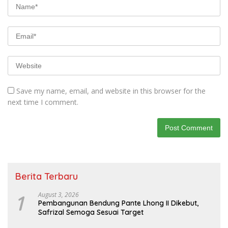
Save my name, email, and website in this browser for the
next time I comment.
Berita Terbaru
1
August 3, 2026
Pembangunan Bendung Pante Lhong II Dikebut,
Safrizal Semoga Sesuai Target