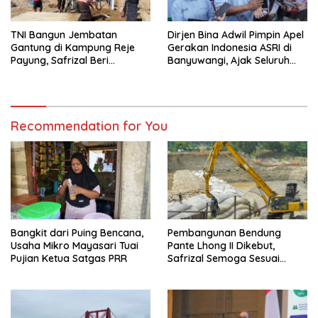
TNI Bangun Jembatan
Dirjen Bina Adwil Pimpin Apel
Gantung di Kampung Reje
Gerakan Indonesia ASRI di
Payung, Safrizal Beri
Banyuwangi, Ajak Seluruh
Apresiasi
Daerah Laksanakan
Gerakan Secara
Berkelanjutan
Recommendation for You
Bangkit dari Puing Bencana,
Pembangunan Bendung
Usaha Mikro Mayasari Tuai
Pante Lhong II Dikebut,
Pujian Ketua Satgas PRR
Safrizal Semoga Sesuai
Target