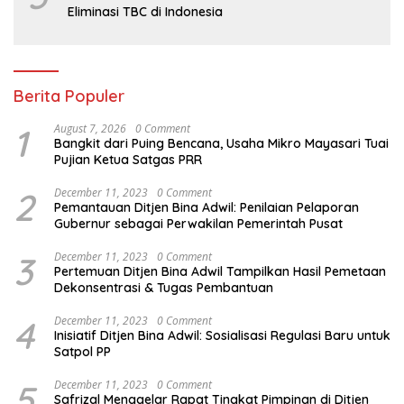
Eliminasi TBC di Indonesia
Berita Populer
1
August 7, 2026
0 Comment
Bangkit dari Puing Bencana, Usaha Mikro Mayasari Tuai
Pujian Ketua Satgas PRR
2
December 11, 2023
0 Comment
Pemantauan Ditjen Bina Adwil: Penilaian Pelaporan
Gubernur sebagai Perwakilan Pemerintah Pusat
3
December 11, 2023
0 Comment
Pertemuan Ditjen Bina Adwil Tampilkan Hasil Pemetaan
Dekonsentrasi & Tugas Pembantuan
4
December 11, 2023
0 Comment
Inisiatif Ditjen Bina Adwil: Sosialisasi Regulasi Baru untuk
Satpol PP
5
December 11, 2023
0 Comment
Safrizal Menggelar Rapat Tingkat Pimpinan di Ditjen