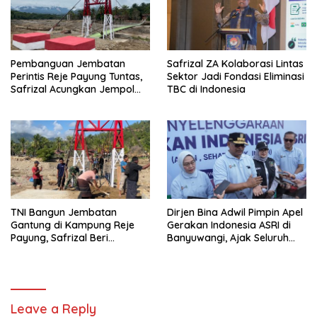
Pembanguan Jembatan
Safrizal ZA Kolaborasi Lintas
Perintis Reje Payung Tuntas,
Sektor Jadi Fondasi Eliminasi
Safrizal Acungkan Jempol
TBC di Indonesia
untuk Prajurit TNI
TNI Bangun Jembatan
Dirjen Bina Adwil Pimpin Apel
Gantung di Kampung Reje
Gerakan Indonesia ASRI di
Payung, Safrizal Beri
Banyuwangi, Ajak Seluruh
Apresiasi
Daerah Laksanakan
Gerakan Secara
Berkelanjutan
Leave a Reply