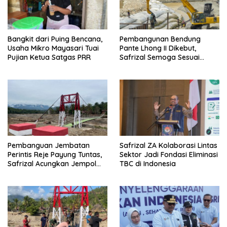
Bangkit dari Puing Bencana,
Pembangunan Bendung
Usaha Mikro Mayasari Tuai
Pante Lhong II Dikebut,
Pujian Ketua Satgas PRR
Safrizal Semoga Sesuai
Target
Pembanguan Jembatan
Safrizal ZA Kolaborasi Lintas
Perintis Reje Payung Tuntas,
Sektor Jadi Fondasi Eliminasi
Safrizal Acungkan Jempol
TBC di Indonesia
untuk Prajurit TNI