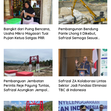
Bangkit dari Puing Bencana,
Pembangunan Bendung
Usaha Mikro Mayasari Tuai
Pante Lhong II Dikebut,
Pujian Ketua Satgas PRR
Safrizal Semoga Sesuai
Target
Pembanguan Jembatan
Safrizal ZA Kolaborasi Lintas
Perintis Reje Payung Tuntas,
Sektor Jadi Fondasi Eliminasi
Safrizal Acungkan Jempol
TBC di Indonesia
untuk Prajurit TNI