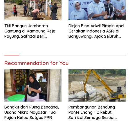
TNI Bangun Jembatan
Dirjen Bina Adwil Pimpin Apel
Gantung di Kampung Reje
Gerakan Indonesia ASRI di
Payung, Safrizal Beri
Banyuwangi, Ajak Seluruh
Apresiasi
Daerah Laksanakan
Gerakan Secara
Berkelanjutan
Recommendation for You
Bangkit dari Puing Bencana,
Pembangunan Bendung
Usaha Mikro Mayasari Tuai
Pante Lhong II Dikebut,
Pujian Ketua Satgas PRR
Safrizal Semoga Sesuai
Target