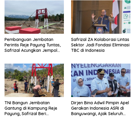
Pembanguan Jembatan
Safrizal ZA Kolaborasi Lintas
Perintis Reje Payung Tuntas,
Sektor Jadi Fondasi Eliminasi
Safrizal Acungkan Jempol
TBC di Indonesia
untuk Prajurit TNI
TNI Bangun Jembatan
Dirjen Bina Adwil Pimpin Apel
Gantung di Kampung Reje
Gerakan Indonesia ASRI di
Payung, Safrizal Beri
Banyuwangi, Ajak Seluruh
Apresiasi
Daerah Laksanakan
Gerakan Secara
Berkelanjutan