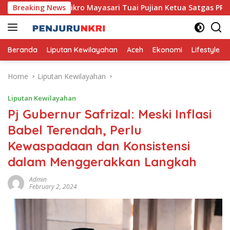
Skip
a, Usaha Mikro Mayasari Tuai Pujian Ketua Satgas PRR
Breaking News
to
content
Beranda
Liputan Kewilayahan
Aceh
Ekonomi
Lifestyle
Home
Liputan Kewilayahan
Liputan Kewilayahan
Pj Gubernur Safrizal: Meski Inflasi
Babel Terendah, Perlu
Kewaspadaan dan Konsistensi
dalam Menggerakkan Langkah
Admin
February 2, 2024