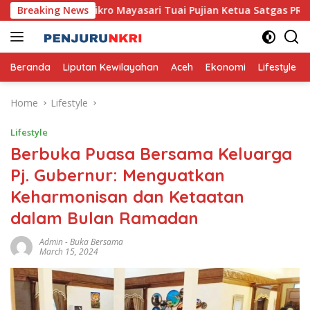
Skip
na, Usaha Mikro Mayasari Tuai Pujian Ketua Satgas PRR
Breaking News
to
content
Beranda
Liputan Kewilayahan
Aceh
Ekonomi
Lifestyle
Home
Lifestyle
Lifestyle
Berbuka Puasa Bersama Keluarga
Pj. Gubernur: Menguatkan
Keharmonisan dan Ketaatan
dalam Bulan Ramadan
Admin
-
Buka Bersama
March 15, 2024