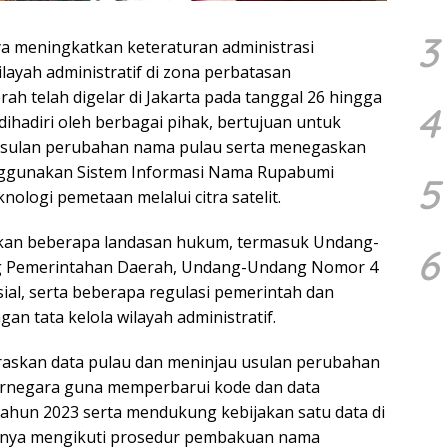
3
 meningkatkan keteraturan administrasi
layah administratif di zona perbatasan
ah telah digelar di Jakarta pada tanggal 26 hingga
4
dihadiri oleh berbagai pihak, bertujuan untuk
usulan perubahan nama pulau serta menegaskan
enggunakan Sistem Informasi Nama Rupabumi
5
nologi pemetaan melalui citra satelit.
arkan beberapa landasan hukum, termasuk Undang-
6
g Pemerintahan Daerah, Undang-Undang Nomor 4
al, serta beberapa regulasi pemerintah dan
an tata kelola wilayah administratif.
araskan data pulau dan meninjau usulan perubahan
arnegara guna memperbarui kode dan data
tahun 2023 serta mendukung kebijakan satu data di
gnya mengikuti prosedur pembakuan nama