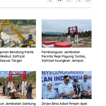
unan Bendung Pante
Pembanguan Jembatan
Dikebut, Safrizal
Perintis Reje Payung Tuntas,
Sesuai Target
Safrizal Acungkan Jempol
untuk Prajurit TNI
gun Jembatan Gantung
Dirjen Bina Adwil Pimpin Apel