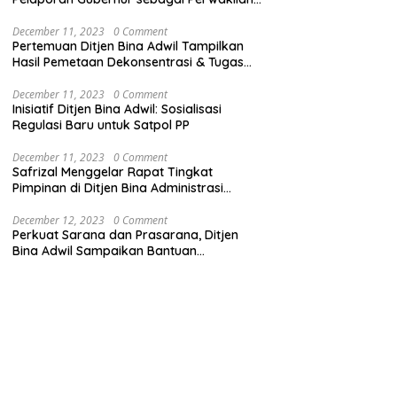
Pemerintah Pusat
December 11, 2023
0 Comment
Pertemuan Ditjen Bina Adwil Tampilkan
Hasil Pemetaan Dekonsentrasi & Tugas
Pembantuan
December 11, 2023
0 Comment
Inisiatif Ditjen Bina Adwil: Sosialisasi
Regulasi Baru untuk Satpol PP
December 11, 2023
0 Comment
Safrizal Menggelar Rapat Tingkat
Pimpinan di Ditjen Bina Administrasi
Kewilayahan
December 12, 2023
0 Comment
Perkuat Sarana dan Prasarana, Ditjen
Bina Adwil Sampaikan Bantuan
Pemerintah Trantibumlinmas