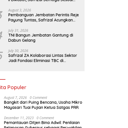
Target
3
August 3, 2026
Pembanguan Jembatan Perintis Reje
Payung Tuntas, Safrizal Acungkan
Jempol untuk Prajurit TNI
4
July 31, 2026
TNI Bangun Jembatan Gantung di
Dabun Gelang
5
July 30, 2026
Safrizal ZA Kolaborasi Lintas Sektor
Jadi Fondasi Eliminasi TBC di
Indonesia
ita Populer
August 7, 2026
0 Comment
Bangkit dari Puing Bencana, Usaha Mikro
Mayasari Tuai Pujian Ketua Satgas PRR
December 11, 2023
0 Comment
Pemantauan Ditjen Bina Adwil: Penilaian
Pelaporan Gubernur sebagai Perwakilan