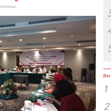
Perbatasaan
Ber
1
2