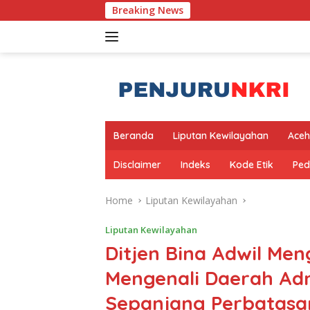
Skip
Breaking News
to
content
Beranda
Liputan Kewilayahan
Aceh
Disclaimer
Indeks
Kode Etik
Ped
Home
Liputan Kewilayahan
Liputan Kewilayahan
Ditjen Bina Adwil M
Mengenali Daerah Adm
Sepanjang Perbatasa