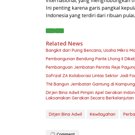
internasional, yang menghubungkan titik
Ini penting karena garis pangkal kepu
Indonesia yang terdiri dari ribuan pula
Related News
Bangkit dari Puing Bencana, Usaha Mikro Ma
Pembangunan Bendung Pante Lhong II Dikebu
Pembanguan Jembatan Perintis Reje Payung 
Safrizal ZA Kolaborasi Lintas Sektor Jadi Fo
TNI Bangun Jembatan Gantung di Kampung Re
Dirjen Bina Adwil Pimpin Apel Gerakan Indo
Laksanakan Gerakan Secara Berkelanjutan
Ditjen Bina Adwil
Kewilayahan
Perba
Comment