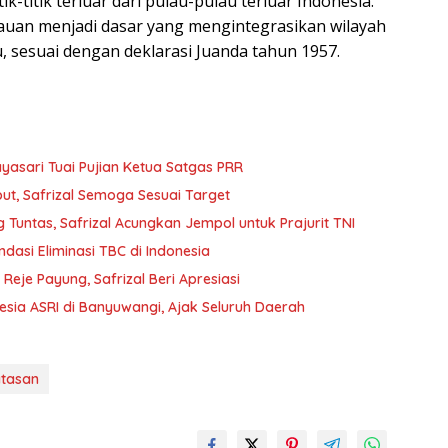
-titik terluar dari pulau-pulau terluar Indonesia.
lauan menjadi dasar yang mengintegrasikan wilayah
u, sesuai dengan deklarasi Juanda tahun 1957.
yasari Tuai Pujian Ketua Satgas PRR
t, Safrizal Semoga Sesuai Target
Tuntas, Safrizal Acungkan Jempol untuk Prajurit TNI
ndasi Eliminasi TBC di Indonesia
je Payung, Safrizal Beri Apresiasi
nesia ASRI di Banyuwangi, Ajak Seluruh Daerah
tasan