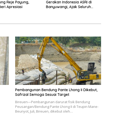
ng Reje Payung,
Gerakan Indonesia ASRI di
Beri Apresiasi
Banyuwangi, Ajak Seluruh
Daerah Laksanakan Gerakan
Secara Berkelanjutan
Pembangunan Bendung Pante Lhong II Dikebut,
Safrizal Semoga Sesuai Target
Bireuen—Pembangunan darurat fisik Bendung
Peusangan/Bendung Pante Lhong II di Teupin Mane-
Beunyot, Juli, Bireuen, dikebut oleh…