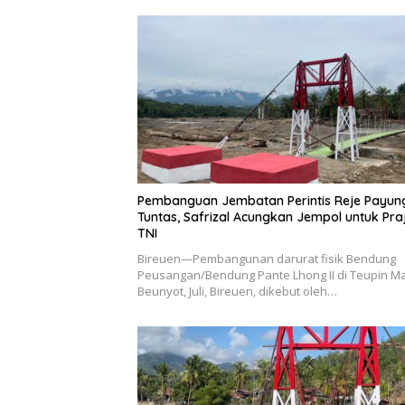
Pembanguan Jembatan Perintis Reje Payun
Tuntas, Safrizal Acungkan Jempol untuk Praj
TNI
Bireuen—Pembangunan darurat fisik Bendung
Peusangan/Bendung Pante Lhong II di Teupin M
Beunyot, Juli, Bireuen, dikebut oleh…