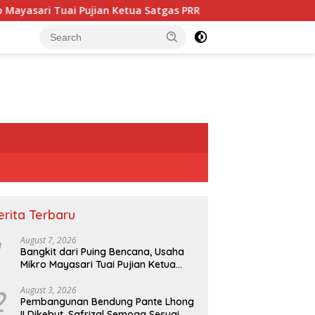
i Pujian Ketua Satgas PRR
Pembangunan Bendung Pante 
erita Terbaru
August 7, 2026
Bangkit dari Puing Bencana, Usaha
Mikro Mayasari Tuai Pujian Ketua
Satgas PRR
2
August 3, 2026
Pembangunan Bendung Pante Lhong
II Dikebut, Safrizal Semoga Sesuai