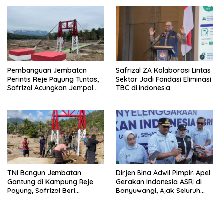
Pembanguan Jembatan
Safrizal ZA Kolaborasi Lintas
Perintis Reje Payung Tuntas,
Sektor Jadi Fondasi Eliminasi
Safrizal Acungkan Jempol
TBC di Indonesia
untuk Prajurit TNI
TNI Bangun Jembatan
Dirjen Bina Adwil Pimpin Apel
Gantung di Kampung Reje
Gerakan Indonesia ASRI di
Payung, Safrizal Beri
Banyuwangi, Ajak Seluruh
Apresiasi
Daerah Laksanakan
Gerakan Secara
Berkelanjutan