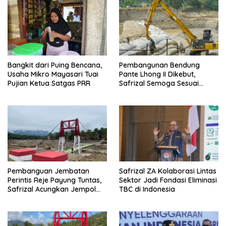
Bangkit dari Puing Bencana,
Pembangunan Bendung
Usaha Mikro Mayasari Tuai
Pante Lhong II Dikebut,
Pujian Ketua Satgas PRR
Safrizal Semoga Sesuai
Target
Pembanguan Jembatan
Safrizal ZA Kolaborasi Lintas
Perintis Reje Payung Tuntas,
Sektor Jadi Fondasi Eliminasi
Safrizal Acungkan Jempol
TBC di Indonesia
untuk Prajurit TNI