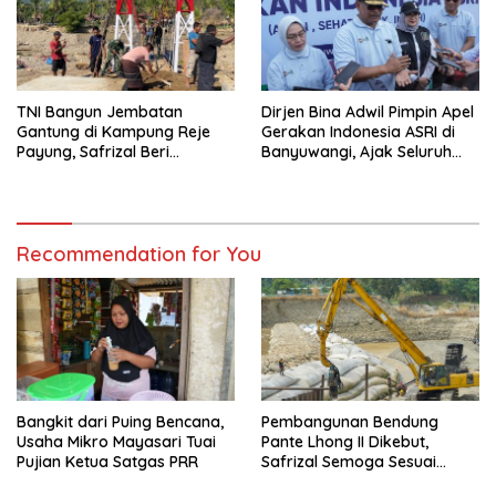
TNI Bangun Jembatan
Dirjen Bina Adwil Pimpin Apel
Gantung di Kampung Reje
Gerakan Indonesia ASRI di
Payung, Safrizal Beri
Banyuwangi, Ajak Seluruh
Apresiasi
Daerah Laksanakan
Gerakan Secara
Berkelanjutan
Recommendation for You
Bangkit dari Puing Bencana,
Pembangunan Bendung
Usaha Mikro Mayasari Tuai
Pante Lhong II Dikebut,
Pujian Ketua Satgas PRR
Safrizal Semoga Sesuai
Target