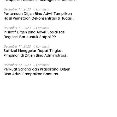
Pemerintah Pusat
December 11, 2023
0 Comment
Pertemuan Ditjen Bina Adwil Tampilkan
Hasil Pemetaan Dekonsentrasi & Tugas
Pembantuan
December 11, 2023
0 Comment
Inisiatif Ditjen Bina Adwil: Sosialisasi
Regulasi Baru untuk Satpol PP
December 11, 2023
0 Comment
Safrizal Menggelar Rapat Tingkat
Pimpinan di Ditjen Bina Administrasi
Kewilayahan
December 12, 2023
0 Comment
Perkuat Sarana dan Prasarana, Ditjen
Bina Adwil Sampaikan Bantuan
Pemerintah Trantibumlinmas