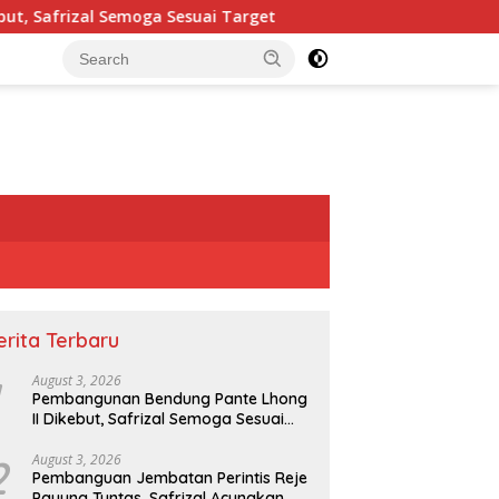
 Sesuai Target
Pembanguan Jembatan Perintis Reje Pay
erita Terbaru
August 3, 2026
Pembangunan Bendung Pante Lhong
II Dikebut, Safrizal Semoga Sesuai
Target
2
August 3, 2026
Pembanguan Jembatan Perintis Reje
Payung Tuntas, Safrizal Acungkan