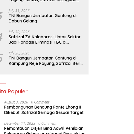
Jempol untuk Prajurit TNI
3
July 31, 2026
TNI Bangun Jembatan Gantung di
Dabun Gelang
4
July 30, 2026
Safrizal ZA Kolaborasi Lintas Sektor
Jadi Fondasi Eliminasi TBC di
Indonesia
5
July 26, 2026
TNI Bangun Jembatan Gantung di
Kampung Reje Payung, Safrizal Beri
Apresiasi
ita Populer
August 3, 2026
0 Comment
Pembangunan Bendung Pante Lhong II
Dikebut, Safrizal Semoga Sesuai Target
December 11, 2023
0 Comment
Pemantauan Ditjen Bina Adwil: Penilaian
Pelaporan Gubernur sebagai Perwakilan