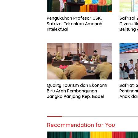
Pengukuhan Profesor USK,
Safrizal
Safrizal Tekankan Amanah
Diversif
Intelektual
Belitung
Provinsi
Quality Tourism dan Ekonomi
Safriati 
Biru Arah Pembangunan
Pentingn
Jangka Panjang Kep. Babel
Anak da
Recommendation for You