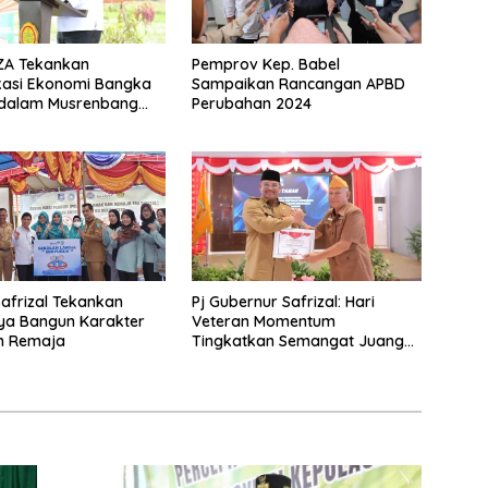
 ZA Tekankan
Pemprov Kep. Babel
ikasi Ekonomi Bangka
Sampaikan Rancangan APBD
 dalam Musrenbang
Perubahan 2024
 2025
Safrizal Tekankan
Pj Gubernur Safrizal: Hari
ya Bangun Karakter
Veteran Momentum
n Remaja
Tingkatkan Semangat Juang
Membangun Negara