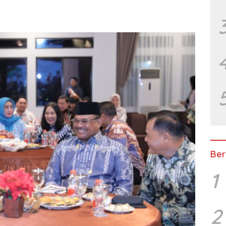
Ber
1
2