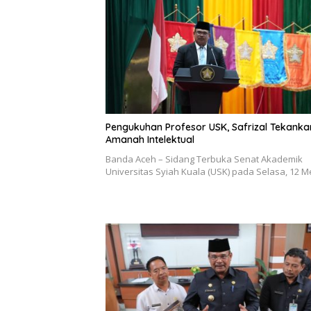
Pengukuhan Profesor USK, Safrizal Tekanka
Amanah Intelektual
Banda Aceh – Sidang Terbuka Senat Akademik
Universitas Syiah Kuala (USK) pada Selasa, 12 