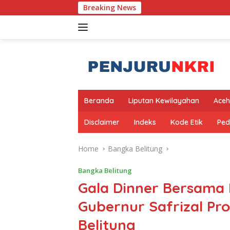
Skip
Breaking News
to
content
Beranda
Liputan Kewilayahan
Aceh
Disclaimer
Indeks
Kode Etik
Ped
Home
Bangka Belitung
Bangka Belitung
Gala Dinner Bersama 
Gubernur Safrizal Pr
Belitung