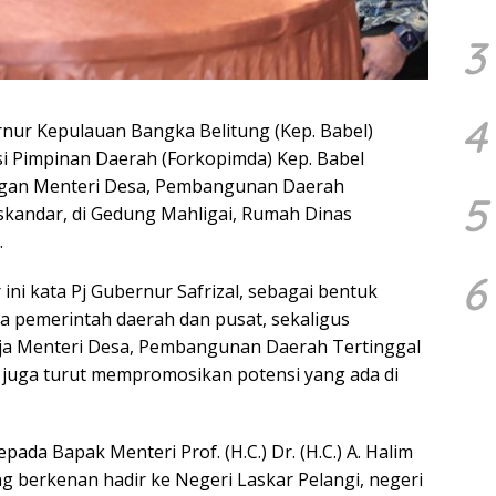
3
4
ur Kepulauan Bangka Belitung (Kep. Babel)
si Pimpinan Daerah (Forkopimda) Kep. Babel
gan Menteri Desa, Pembangunan Daerah
5
Iskandar, di Gedung Mahligai, Rumah Dinas
.
6
ni kata Pj Gubernur Safrizal, sebagai bentuk
ra pemerintah daerah dan pusat, sekaligus
rja Menteri Desa, Pembangunan Daerah Tertinggal
Ia juga turut mempromosikan potensi yang ada di
da Bapak Menteri Prof. (H.C.) Dr. (H.C.) A. Halim
 berkenan hadir ke Negeri Laskar Pelangi, negeri