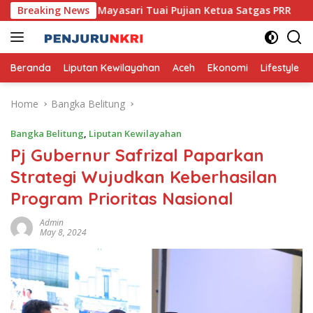
Skip
Usaha Mikro Mayasari Tuai Pujian Ketua Satgas PRR
Breaking News
Pem
to
content
Beranda
Liputan Kewilayahan
Aceh
Ekonomi
Lifestyle
Home
Bangka Belitung
Bangka Belitung
,
Liputan Kewilayahan
Pj Gubernur Safrizal Paparkan
Strategi Wujudkan Keberhasilan
Program Prioritas Nasional
Admin
May 8, 2024