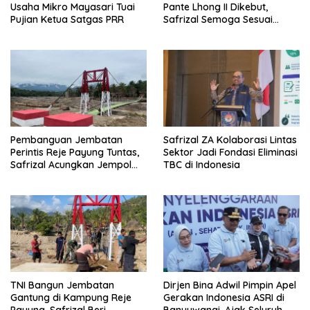
Usaha Mikro Mayasari Tuai
Pante Lhong II Dikebut,
Pujian Ketua Satgas PRR
Safrizal Semoga Sesuai
Target
Pembanguan Jembatan
Safrizal ZA Kolaborasi Lintas
Perintis Reje Payung Tuntas,
Sektor Jadi Fondasi Eliminasi
Safrizal Acungkan Jempol
TBC di Indonesia
untuk Prajurit TNI
TNI Bangun Jembatan
Dirjen Bina Adwil Pimpin Apel
Gantung di Kampung Reje
Gerakan Indonesia ASRI di
Payung, Safrizal Beri
Banyuwangi, Ajak Seluruh