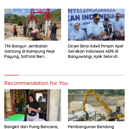
untuk Prajurit TNI
TNI Bangun Jembatan
Dirjen Bina Adwil Pimpin Apel
Gantung di Kampung Reje
Gerakan Indonesia ASRI di
Payung, Safrizal Beri
Banyuwangi, Ajak Seluruh
Apresiasi
Daerah Laksanakan
Gerakan Secara
Berkelanjutan
Recommendation for You
Bangkit dari Puing Bencana,
Pembangunan Bendung