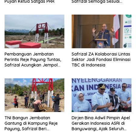
Pujian Ketua Satgas PRR
Safrizal Semoga Sesuai
Target
Pembanguan Jembatan
Safrizal ZA Kolaborasi Lintas
Perintis Reje Payung Tuntas,
Sektor Jadi Fondasi Eliminasi
Safrizal Acungkan Jempol
TBC di Indonesia
untuk Prajurit TNI
TNI Bangun Jembatan
Dirjen Bina Adwil Pimpin Apel
Gantung di Kampung Reje
Gerakan Indonesia ASRI di
Payung, Safrizal Beri
Banyuwangi, Ajak Seluruh
Apresiasi
Daerah Laksanakan