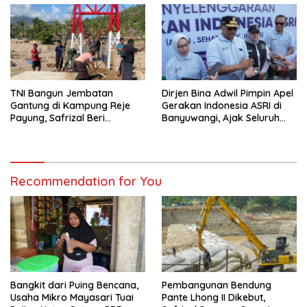
TNI Bangun Jembatan
Dirjen Bina Adwil Pimpin Apel
Gantung di Kampung Reje
Gerakan Indonesia ASRI di
Payung, Safrizal Beri
Banyuwangi, Ajak Seluruh
Apresiasi
Daerah Laksanakan
Gerakan Secara
Berkelanjutan
Recommendation for You
Bangkit dari Puing Bencana,
Pembangunan Bendung
Usaha Mikro Mayasari Tuai
Pante Lhong II Dikebut,