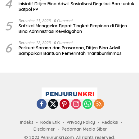
4
Inisiatif Ditjen Bina Adwil: Sosialisasi Regulasi Baru untuk
Satpol PP
5
December 11, 2023
0 Comment
Safrizal Menggelar Rapat Tingkat Pimpinan di Ditjen
Bina Administrasi Kewilayahan
6
December 12, 2023
0 Comment
Perkuat Sarana dan Prasarana, Ditjen Bina Adwil
Sampaikan Bantuan Pemerintah Trantibumlinmas
Indeks
Kode Etik
Privacy Policy
Redaksi
Disclaimer
Pedoman Media Siber
© 2023 Penjurunkri.com. All rights reserved.