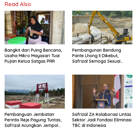
Read Also
Bangkit dari Puing Bencana,
Pembangunan Bendung
Usaha Mikro Mayasari Tuai
Pante Lhong II Dikebut,
Pujian Ketua Satgas PRR
Safrizal Semoga Sesuai
Target
Pembanguan Jembatan
Safrizal ZA Kolaborasi Lintas
Perintis Reje Payung Tuntas,
Sektor Jadi Fondasi Eliminasi
Safrizal Acungkan Jempol
TBC di Indonesia
untuk Prajurit TNI