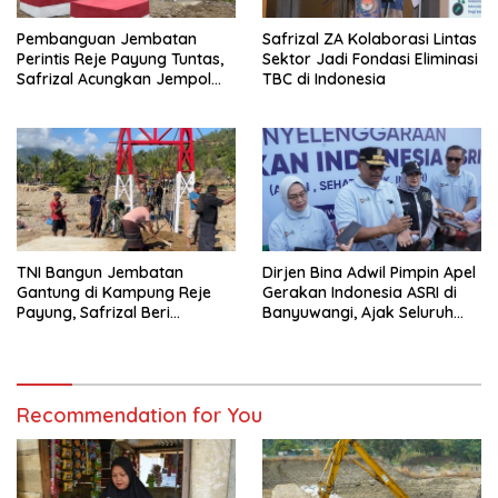
Pembanguan Jembatan
Safrizal ZA Kolaborasi Lintas
Perintis Reje Payung Tuntas,
Sektor Jadi Fondasi Eliminasi
Safrizal Acungkan Jempol
TBC di Indonesia
untuk Prajurit TNI
TNI Bangun Jembatan
Dirjen Bina Adwil Pimpin Apel
Gantung di Kampung Reje
Gerakan Indonesia ASRI di
Payung, Safrizal Beri
Banyuwangi, Ajak Seluruh
Apresiasi
Daerah Laksanakan
Gerakan Secara
Berkelanjutan
Recommendation for You