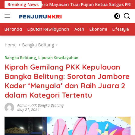
Skip
ana, Usaha Mikro Mayasari Tuai Pujian Ketua Satgas PRR
Breaking News
to
content
Beranda
Liputan Kewilayahan
Aceh
Ekonomi
Lifestyle
Home
Bangka Belitung
Bangka Belitung
,
Liputan Kewilayahan
Kiprah Gemilang PKK Kepulauan
Bangka Belitung: Sorotan Jambore
Kader ‘Menyala’ dan Raih Juara 2
dalam Kategori Tertentu
Admin
-
PKK Bangka Belitung
May 21, 2024