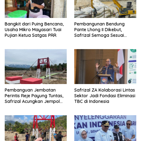
Bangkit dari Puing Bencana,
Pembangunan Bendung
Usaha Mikro Mayasari Tuai
Pante Lhong II Dikebut,
Pujian Ketua Satgas PRR
Safrizal Semoga Sesuai
Target
Pembanguan Jembatan
Safrizal ZA Kolaborasi Lintas
Perintis Reje Payung Tuntas,
Sektor Jadi Fondasi Eliminasi
Safrizal Acungkan Jempol
TBC di Indonesia
untuk Prajurit TNI