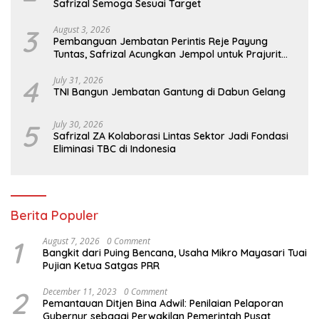
Safrizal Semoga Sesuai Target
3
August 3, 2026
Pembanguan Jembatan Perintis Reje Payung
Tuntas, Safrizal Acungkan Jempol untuk Prajurit
TNI
4
July 31, 2026
TNI Bangun Jembatan Gantung di Dabun Gelang
5
July 30, 2026
Safrizal ZA Kolaborasi Lintas Sektor Jadi Fondasi
Eliminasi TBC di Indonesia
Berita Populer
1
August 7, 2026
0 Comment
Bangkit dari Puing Bencana, Usaha Mikro Mayasari Tuai
Pujian Ketua Satgas PRR
2
December 11, 2023
0 Comment
Pemantauan Ditjen Bina Adwil: Penilaian Pelaporan
Gubernur sebagai Perwakilan Pemerintah Pusat