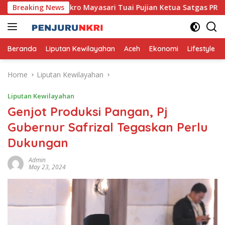
Skip
a, Usaha Mikro Mayasari Tuai Pujian Ketua Satgas PRR
Breaking News
to
content
Beranda
Liputan Kewilayahan
Aceh
Ekonomi
Lifestyle
Home
Liputan Kewilayahan
Liputan Kewilayahan
Genjot Produksi Pangan, Pj
Gubernur Safrizal Tegaskan Perlu
Dukungan
Admin
May 23, 2024