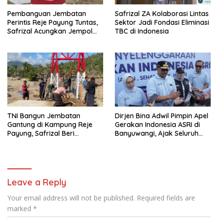
Pembanguan Jembatan
Safrizal ZA Kolaborasi Lintas
Perintis Reje Payung Tuntas,
Sektor Jadi Fondasi Eliminasi
Safrizal Acungkan Jempol
TBC di Indonesia
untuk Prajurit TNI
TNI Bangun Jembatan
Dirjen Bina Adwil Pimpin Apel
Gantung di Kampung Reje
Gerakan Indonesia ASRI di
Payung, Safrizal Beri
Banyuwangi, Ajak Seluruh
Apresiasi
Daerah Laksanakan
Gerakan Secara
Berkelanjutan
Leave a Reply
Your email address will not be published.
Required fields are
marked
*