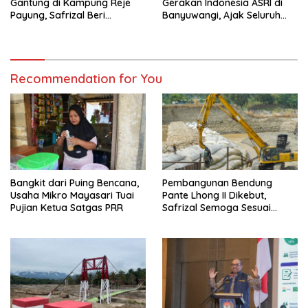
Gantung di Kampung Reje
Gerakan Indonesia ASRI di
Payung, Safrizal Beri
Banyuwangi, Ajak Seluruh
Apresiasi
Daerah Laksanakan
Gerakan Secara
Berkelanjutan
Recommendation for You
Bangkit dari Puing Bencana,
Pembangunan Bendung
Usaha Mikro Mayasari Tuai
Pante Lhong II Dikebut,
Pujian Ketua Satgas PRR
Safrizal Semoga Sesuai
Target