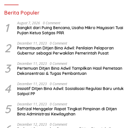
Berita Populer
1
August 7, 2026
0 Comment
Bangkit dari Puing Bencana, Usaha Mikro Mayasari Tuai
Pujian Ketua Satgas PRR
2
December 11, 2023
0 Comment
Pemantauan Ditjen Bina Adwil: Penilaian Pelaporan
Gubernur sebagai Perwakilan Pemerintah Pusat
3
December 11, 2023
0 Comment
Pertemuan Ditjen Bina Adwil Tampilkan Hasil Pemetaan
Dekonsentrasi & Tugas Pembantuan
4
December 11, 2023
0 Comment
Inisiatif Ditjen Bina Adwil: Sosialisasi Regulasi Baru untuk
Satpol PP
5
December 11, 2023
0 Comment
Safrizal Menggelar Rapat Tingkat Pimpinan di Ditjen
Bina Administrasi Kewilayahan
December 12, 2023
0 Comment