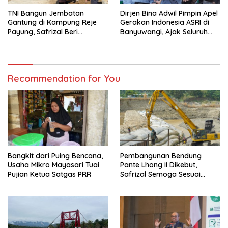
TNI Bangun Jembatan
Dirjen Bina Adwil Pimpin Apel
Gantung di Kampung Reje
Gerakan Indonesia ASRI di
Payung, Safrizal Beri
Banyuwangi, Ajak Seluruh
Apresiasi
Daerah Laksanakan
Gerakan Secara
Berkelanjutan
Recommendation for You
Bangkit dari Puing Bencana,
Pembangunan Bendung
Usaha Mikro Mayasari Tuai
Pante Lhong II Dikebut,
Pujian Ketua Satgas PRR
Safrizal Semoga Sesuai
Target