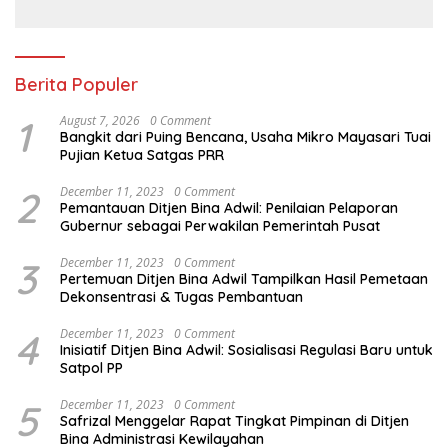
Berita Populer
1
August 7, 2026
0 Comment
Bangkit dari Puing Bencana, Usaha Mikro Mayasari Tuai
Pujian Ketua Satgas PRR
2
December 11, 2023
0 Comment
Pemantauan Ditjen Bina Adwil: Penilaian Pelaporan
Gubernur sebagai Perwakilan Pemerintah Pusat
3
December 11, 2023
0 Comment
Pertemuan Ditjen Bina Adwil Tampilkan Hasil Pemetaan
Dekonsentrasi & Tugas Pembantuan
4
December 11, 2023
0 Comment
Inisiatif Ditjen Bina Adwil: Sosialisasi Regulasi Baru untuk
Satpol PP
5
December 11, 2023
0 Comment
Safrizal Menggelar Rapat Tingkat Pimpinan di Ditjen
Bina Administrasi Kewilayahan