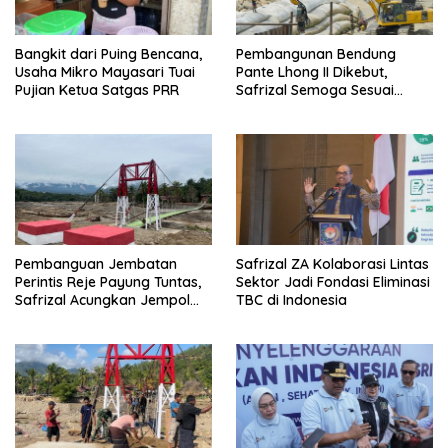
Bangkit dari Puing Bencana,
Pembangunan Bendung
Usaha Mikro Mayasari Tuai
Pante Lhong II Dikebut,
Pujian Ketua Satgas PRR
Safrizal Semoga Sesuai
Target
Pembanguan Jembatan
Safrizal ZA Kolaborasi Lintas
Perintis Reje Payung Tuntas,
Sektor Jadi Fondasi Eliminasi
Safrizal Acungkan Jempol
TBC di Indonesia
untuk Prajurit TNI