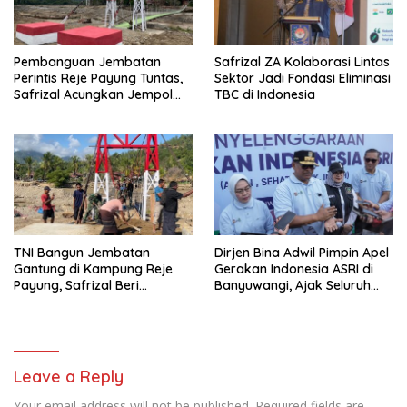
Pembanguan Jembatan
Safrizal ZA Kolaborasi Lintas
Perintis Reje Payung Tuntas,
Sektor Jadi Fondasi Eliminasi
Safrizal Acungkan Jempol
TBC di Indonesia
untuk Prajurit TNI
TNI Bangun Jembatan
Dirjen Bina Adwil Pimpin Apel
Gantung di Kampung Reje
Gerakan Indonesia ASRI di
Payung, Safrizal Beri
Banyuwangi, Ajak Seluruh
Apresiasi
Daerah Laksanakan
Gerakan Secara
Berkelanjutan
Leave a Reply
Your email address will not be published.
Required fields are