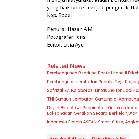
yang baik untuk menjadi pengerak. Hal
Kep. Babel.
Penulis : Hasan A.M
Potografer: Idris
Editor: Lisia Ayu
https://slotsmusecasino.co.uk/
Related News
Pembangunan Bendung Pante Lhong II Dikebu
Pembanguan Jembatan Perintis Reje Payung 
Safrizal ZA Kolaborasi Lintas Sektor Jadi Fo
TNI Bangun Jembatan Gantung di Kampung Re
Dirjen Bina Adwil Pimpin Apel Gerakan Indo
Laksanakan Gerakan Secara Berkelanjutan
Indonesia Pimpin ASEAN Smart Cities, Angka
Bangka Belitung
Ditjen Bina Adwil