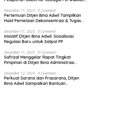
Pemerintah Pusat
December 11, 2023
0 Comment
Pertemuan Ditjen Bina Adwil Tampilkan
Hasil Pemetaan Dekonsentrasi & Tugas
Pembantuan
December 11, 2023
0 Comment
Inisiatif Ditjen Bina Adwil: Sosialisasi
Regulasi Baru untuk Satpol PP
December 11, 2023
0 Comment
Safrizal Menggelar Rapat Tingkat
Pimpinan di Ditjen Bina Administrasi
Kewilayahan
December 12, 2023
0 Comment
Perkuat Sarana dan Prasarana, Ditjen
Bina Adwil Sampaikan Bantuan
Pemerintah Trantibumlinmas