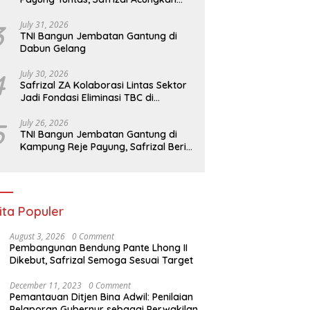
Jempol untuk Prajurit TNI
3
July 31, 2026
TNI Bangun Jembatan Gantung di
Dabun Gelang
4
July 30, 2026
Safrizal ZA Kolaborasi Lintas Sektor
Jadi Fondasi Eliminasi TBC di
Indonesia
5
July 26, 2026
TNI Bangun Jembatan Gantung di
Kampung Reje Payung, Safrizal Beri
Apresiasi
ita Populer
August 3, 2026
0 Comment
Pembangunan Bendung Pante Lhong II
Dikebut, Safrizal Semoga Sesuai Target
December 11, 2023
0 Comment
Pemantauan Ditjen Bina Adwil: Penilaian
Pelaporan Gubernur sebagai Perwakilan