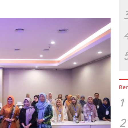
Ber
1
2