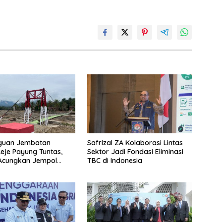
uan Jembatan
Safrizal ZA Kolaborasi Lintas
Reje Payung Tuntas,
Sektor Jadi Fondasi Eliminasi
 Acungkan Jempol
TBC di Indonesia
jurit TNI