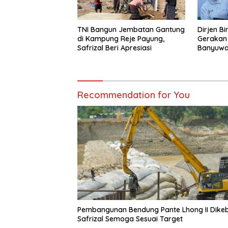
TNI Bangun Jembatan Gantung
Dirjen Bi
di Kampung Reje Payung,
Gerakan 
Safrizal Beri Apresiasi
Banyuwan
Daerah 
Secara B
Recommendation for You
Pembangunan Bendung Pante Lhong II Dikeb
Safrizal Semoga Sesuai Target