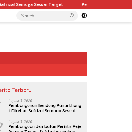
suai Target
Pembanguan Jembatan Perintis Reje Payung
erita Terbaru
August 3, 2026
Pembangunan Bendung Pante Lhong
II Dikebut, Safrizal Semoga Sesuai
Target
2
August 3, 2026
Pembanguan Jembatan Perintis Reje
Payung Tuntas, Safrizal Acungkan