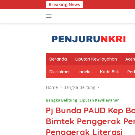
Skip
Breaking News
Pem
to
content
Beranda
Liputan Kewilayahan
Aceh
Disclaimer
Indeks
Kode Etik
Ped
Home
Bangka Belitung
Bangka Belitung
,
Liputan Kewilayahan
Pj Bunda PAUD Kep Ba
Bimtek Penggerak P
Penggerak Literasi