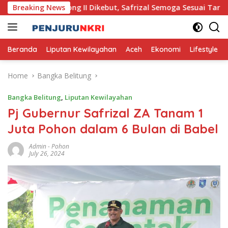
Skip
Pante Lhong II Dikebut, Safrizal Semoga Sesuai Target
Breaking News
to
content
Beranda
Liputan Kewilayahan
Aceh
Ekonomi
Lifestyle
Home
Bangka Belitung
Bangka Belitung
,
Liputan Kewilayahan
Pj Gubernur Safrizal ZA Tanam 1
Juta Pohon dalam 6 Bulan di Babel
Admin
-
Pohon
July 26, 2024