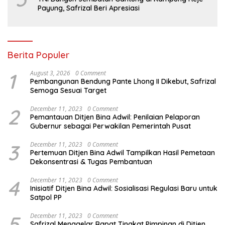
Payung, Safrizal Beri Apresiasi
Berita Populer
1
August 3, 2026
0 Comment
Pembangunan Bendung Pante Lhong II Dikebut, Safrizal
Semoga Sesuai Target
2
December 11, 2023
0 Comment
Pemantauan Ditjen Bina Adwil: Penilaian Pelaporan
Gubernur sebagai Perwakilan Pemerintah Pusat
3
December 11, 2023
0 Comment
Pertemuan Ditjen Bina Adwil Tampilkan Hasil Pemetaan
Dekonsentrasi & Tugas Pembantuan
4
December 11, 2023
0 Comment
Inisiatif Ditjen Bina Adwil: Sosialisasi Regulasi Baru untuk
Satpol PP
5
December 11, 2023
0 Comment
Safrizal Menggelar Rapat Tingkat Pimpinan di Ditjen