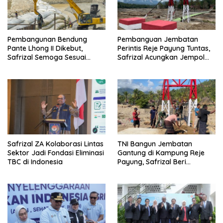
Pembangunan Bendung
Pembanguan Jembatan
Pante Lhong II Dikebut,
Perintis Reje Payung Tuntas,
Safrizal Semoga Sesuai
Safrizal Acungkan Jempol
Target
untuk Prajurit TNI
Safrizal ZA Kolaborasi Lintas
TNI Bangun Jembatan
Sektor Jadi Fondasi Eliminasi
Gantung di Kampung Reje
TBC di Indonesia
Payung, Safrizal Beri
Apresiasi