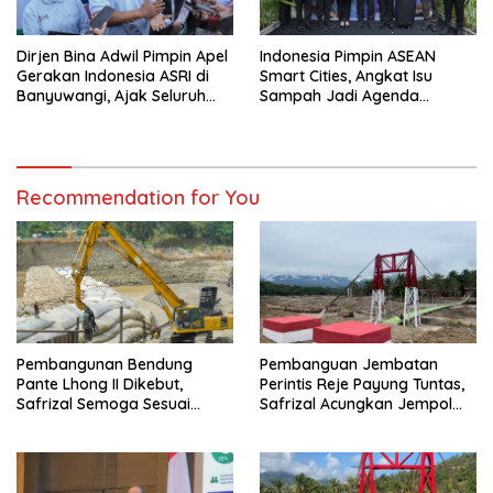
Dirjen Bina Adwil Pimpin Apel
Indonesia Pimpin ASEAN
Gerakan Indonesia ASRI di
Smart Cities, Angkat Isu
Banyuwangi, Ajak Seluruh
Sampah Jadi Agenda
Daerah Laksanakan
Prioritas
Gerakan Secara
Berkelanjutan
Recommendation for You
Pembangunan Bendung
Pembanguan Jembatan
Pante Lhong II Dikebut,
Perintis Reje Payung Tuntas,
Safrizal Semoga Sesuai
Safrizal Acungkan Jempol
Target
untuk Prajurit TNI