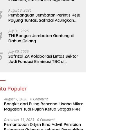
Target
3
August 3, 2026
Pembanguan Jembatan Perintis Reje
Payung Tuntas, Safrizal Acungkan
Jempol untuk Prajurit TNI
4
July 31, 2026
TNI Bangun Jembatan Gantung di
Dabun Gelang
5
July 30, 2026
Safrizal ZA Kolaborasi Lintas Sektor
Jadi Fondasi Eliminasi TBC di
Indonesia
ita Populer
August 7, 2026
0 Comment
Bangkit dari Puing Bencana, Usaha Mikro
Mayasari Tuai Pujian Ketua Satgas PRR
December 11, 2023
0 Comment
Pemantauan Ditjen Bina Adwil: Penilaian
Pelaporan Gubernur sebagai Perwakilan