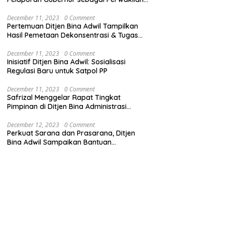
Pemerintah Pusat
December 11, 2023
0 Comment
Pertemuan Ditjen Bina Adwil Tampilkan
Hasil Pemetaan Dekonsentrasi & Tugas
Pembantuan
December 11, 2023
0 Comment
Inisiatif Ditjen Bina Adwil: Sosialisasi
Regulasi Baru untuk Satpol PP
December 11, 2023
0 Comment
Safrizal Menggelar Rapat Tingkat
Pimpinan di Ditjen Bina Administrasi
Kewilayahan
December 12, 2023
0 Comment
Perkuat Sarana dan Prasarana, Ditjen
Bina Adwil Sampaikan Bantuan
Pemerintah Trantibumlinmas