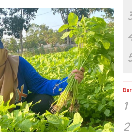
Ber
1
2