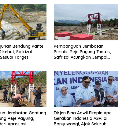
unan Bendung Pante
Pembanguan Jembatan
Dikebut, Safrizal
Perintis Reje Payung Tuntas,
Sesuai Target
Safrizal Acungkan Jempol
untuk Prajurit TNI
gun Jembatan Gantung
Dirjen Bina Adwil Pimpin Apel
ng Reje Payung,
Gerakan Indonesia ASRI di
Beri Apresiasi
Banyuwangi, Ajak Seluruh
Daerah Laksanakan Gerakan
Secara Berkelanjutan