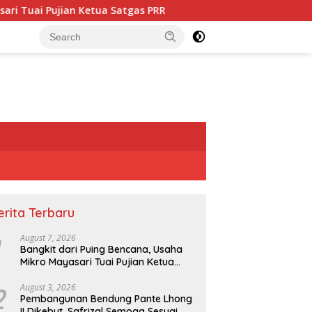
n Ketua Satgas PRR
Pembangunan Bendung Pante Lhong I
erita Terbaru
August 7, 2026
Bangkit dari Puing Bencana, Usaha
Mikro Mayasari Tuai Pujian Ketua
Satgas PRR
2
August 3, 2026
Pembangunan Bendung Pante Lhong
II Dikebut, Safrizal Semoga Sesuai