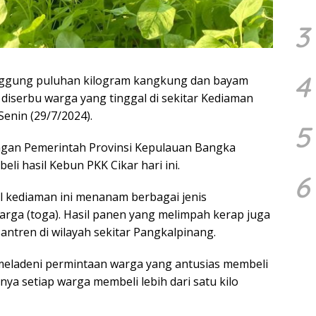
3
4
gung puluhan kilogram kangkung dan bayam
 diserbu warga yang tinggal di sekitar Kediaman
enin (29/7/2024).
5
ngan Pemerintah Provinsi Kepulauan Bangka
i hasil Kebun PKK Cikar hari ini.
6
al kediaman ini menanam berbagai jenis
arga (toga). Hasil panen yang melimpah kerap juga
ntren di wilayah sekitar Pangkalpinang.
ladeni permintaan warga yang antusias membeli
nya setiap warga membeli lebih dari satu kilo