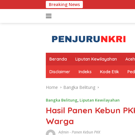
Skip
Breaking News
to
content
Beranda
Liputan Kewilayahan
Aceh
Disclaimer
Indeks
Kode Etik
Ped
Home
Bangka Belitung
Bangka Belitung
,
Liputan Kewilayahan
Hasil Panen Kebun PKK
Warga
Admin
-
Panen Kebun PKK