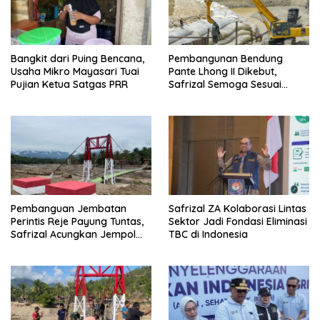
Bangkit dari Puing Bencana,
Pembangunan Bendung
Usaha Mikro Mayasari Tuai
Pante Lhong II Dikebut,
Pujian Ketua Satgas PRR
Safrizal Semoga Sesuai
Target
Pembanguan Jembatan
Safrizal ZA Kolaborasi Lintas
Perintis Reje Payung Tuntas,
Sektor Jadi Fondasi Eliminasi
Safrizal Acungkan Jempol
TBC di Indonesia
untuk Prajurit TNI