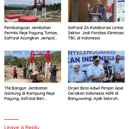
Pembanguan Jembatan
Safrizal ZA Kolaborasi Lintas
Perintis Reje Payung Tuntas,
Sektor Jadi Fondasi Eliminasi
Safrizal Acungkan Jempol
TBC di Indonesia
untuk Prajurit TNI
TNI Bangun Jembatan
Dirjen Bina Adwil Pimpin Apel
Gantung di Kampung Reje
Gerakan Indonesia ASRI di
Payung, Safrizal Beri
Banyuwangi, Ajak Seluruh
Apresiasi
Daerah Laksanakan
Gerakan Secara
Berkelanjutan
Leave a Reply