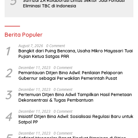
5
Safrizal ZA Kolaborasi Lintas Sektor Jadi Fondasi
Eliminasi TBC di Indonesia
Berita Populer
1
August 7, 2026
0 Comment
Bangkit dari Puing Bencana, Usaha Mikro Mayasari Tuai
Pujian Ketua Satgas PRR
2
December 11, 2023
0 Comment
Pemantauan Ditjen Bina Adwil: Penilaian Pelaporan
Gubernur sebagai Perwakilan Pemerintah Pusat
3
December 11, 2023
0 Comment
Pertemuan Ditjen Bina Adwil Tampilkan Hasil Pemetaan
Dekonsentrasi & Tugas Pembantuan
4
December 11, 2023
0 Comment
Inisiatif Ditjen Bina Adwil: Sosialisasi Regulasi Baru untuk
Satpol PP
December 11, 2023
0 Comment