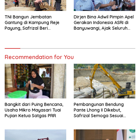
TNI Bangun Jembatan
Dirjen Bina Adwil Pimpin Apel
Gantung di Kampung Reje
Gerakan Indonesia ASRI di
Payung, Safrizal Beri
Banyuwangi, Ajak Seluruh
Apresiasi
Daerah Laksanakan
Gerakan Secara
Berkelanjutan
Recommendation for You
Bangkit dari Puing Bencana,
Pembangunan Bendung
Usaha Mikro Mayasari Tuai
Pante Lhong II Dikebut,
Pujian Ketua Satgas PRR
Safrizal Semoga Sesuai
Target