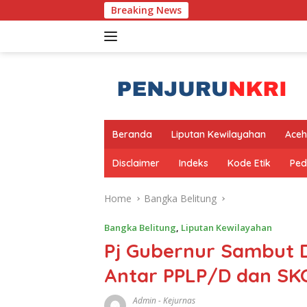
Skip
Breaking News
to
content
Beranda
Liputan Kewilayahan
Aceh
Disclaimer
Indeks
Kode Etik
Ped
Home
Bangka Belitung
Bangka Belitung
,
Liputan Kewilayahan
Pj Gubernur Sambut D
Antar PPLP/D dan SKO
Admin
-
Kejurnas