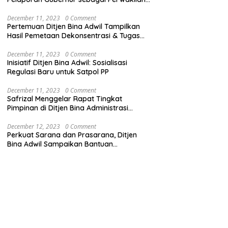
Pemerintah Pusat
December 11, 2023
0 Comment
Pertemuan Ditjen Bina Adwil Tampilkan
Hasil Pemetaan Dekonsentrasi & Tugas
Pembantuan
December 11, 2023
0 Comment
Inisiatif Ditjen Bina Adwil: Sosialisasi
Regulasi Baru untuk Satpol PP
December 11, 2023
0 Comment
Safrizal Menggelar Rapat Tingkat
Pimpinan di Ditjen Bina Administrasi
Kewilayahan
December 12, 2023
0 Comment
Perkuat Sarana dan Prasarana, Ditjen
Bina Adwil Sampaikan Bantuan
Pemerintah Trantibumlinmas