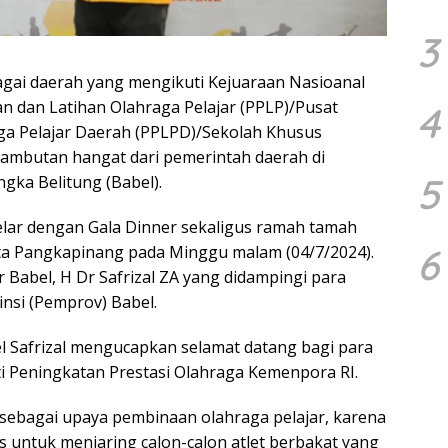
3
gai daerah yang mengikuti Kejuaraan Nasioanal
kan dan Latihan Olahraga Pelajar (PPLP)/Pusat
4
aga Pelajar Daerah (PPLPD)/Sekolah Khusus
ambutan hangat dari pemerintah daerah di
5
gka Belitung (Babel).
gelar dengan Gala Dinner sekaligus ramah tamah
6
ta Pangkapinang pada Minggu malam (04/7/2024).
r Babel, H Dr Safrizal ZA yang didampingi para
insi (Pemprov) Babel.
 Safrizal mengucapkan selamat datang bagi para
puti Peningkatan Prestasi Olahraga Kemenpora RI.
 sebagai upaya pembinaan olahraga pelajar, karena
 untuk menjaring calon-calon atlet berbakat yang