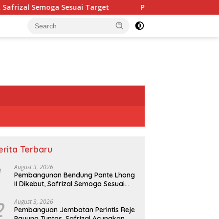
ga Sesuai Target
Pembanguan Jembatan Perintis Reje P
erita Terbaru
August 3, 2026
Pembangunan Bendung Pante Lhong
II Dikebut, Safrizal Semoga Sesuai
Target
2
August 3, 2026
Pembanguan Jembatan Perintis Reje
Payung Tuntas, Safrizal Acungkan