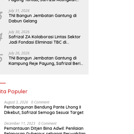
Jempol untuk Prajurit TNI
3
July 31, 2026
TNI Bangun Jembatan Gantung di
Dabun Gelang
4
July 30, 2026
Safrizal ZA Kolaborasi Lintas Sektor
Jadi Fondasi Eliminasi TBC di
Indonesia
5
July 26, 2026
TNI Bangun Jembatan Gantung di
Kampung Reje Payung, Safrizal Beri
Apresiasi
ita Populer
August 3, 2026
0 Comment
Pembangunan Bendung Pante Lhong II
Dikebut, Safrizal Semoga Sesuai Target
December 11, 2023
0 Comment
Pemantauan Ditjen Bina Adwil: Penilaian
Pelaporan Gubernur sebagai Perwakilan