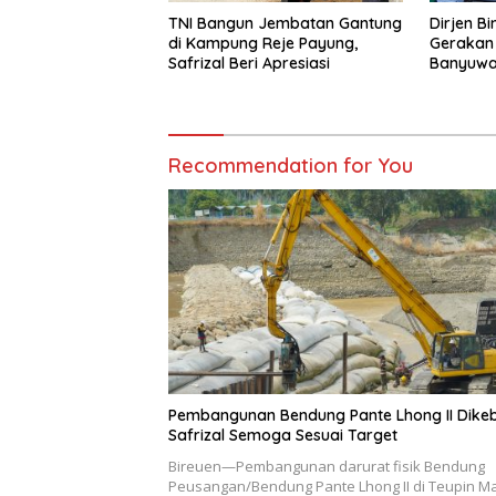
TNI Bangun Jembatan Gantung
Dirjen Bi
di Kampung Reje Payung,
Gerakan 
Safrizal Beri Apresiasi
Banyuwan
Daerah 
Secara B
Recommendation for You
Pembangunan Bendung Pante Lhong II Dikeb
Safrizal Semoga Sesuai Target
Bireuen—Pembangunan darurat fisik Bendung
Peusangan/Bendung Pante Lhong II di Teupin M