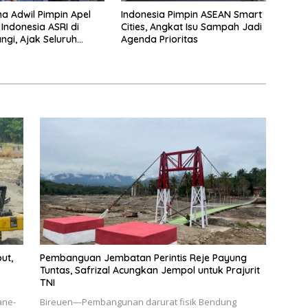
na Adwil Pimpin Apel
Indonesia Pimpin ASEAN Smart
Indonesia ASRI di
Cities, Angkat Isu Sampah Jadi
gi, Ajak Seluruh
Agenda Prioritas
Laksanakan Gerakan
erkelanjutan
ut,
Pembanguan Jembatan Perintis Reje Payung
Tuntas, Safrizal Acungkan Jempol untuk Prajurit
TNI
ane-
Bireuen—Pembangunan darurat fisik Bendung