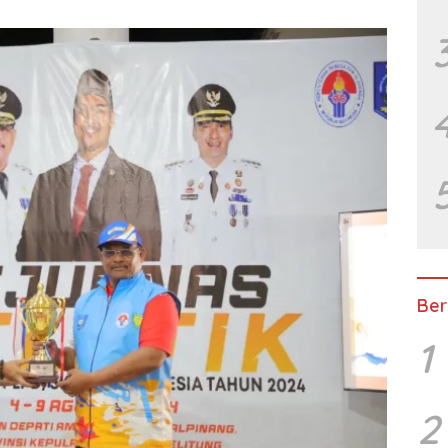
Ber
1
2