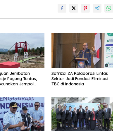
uan Jembatan
Safrizal ZA Kolaborasi Lintas
Reje Payung Tuntas,
Sektor Jadi Fondasi Eliminasi
 Acungkan Jempol
TBC di Indonesia
jurit TNI