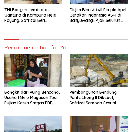
TNI Bangun Jembatan
Dirjen Bina Adwil Pimpin Apel
Gantung di Kampung Reje
Gerakan Indonesia ASRI di
Payung, Safrizal Beri
Banyuwangi, Ajak Seluruh
Apresiasi
Daerah Laksanakan
Gerakan Secara
Berkelanjutan
Recommendation for You
Bangkit dari Puing Bencana,
Pembangunan Bendung
Usaha Mikro Mayasari Tuai
Pante Lhong II Dikebut,
Pujian Ketua Satgas PRR
Safrizal Semoga Sesuai
Target