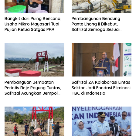
Bangkit dari Puing Bencana,
Pembangunan Bendung
Usaha Mikro Mayasari Tuai
Pante Lhong II Dikebut,
Pujian Ketua Satgas PRR
Safrizal Semoga Sesuai
Target
Pembanguan Jembatan
Safrizal ZA Kolaborasi Lintas
Perintis Reje Payung Tuntas,
Sektor Jadi Fondasi Eliminasi
Safrizal Acungkan Jempol
TBC di Indonesia
untuk Prajurit TNI