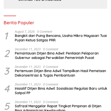
Berita Populer
1
August 7, 2026
0 Comment
Bangkit dari Puing Bencana, Usaha Mikro Mayasari Tuai
Pujian Ketua Satgas PRR
2
December 11, 2023
0 Comment
Pemantauan Ditjen Bina Adwil: Penilaian Pelaporan
Gubernur sebagai Perwakilan Pemerintah Pusat
3
December 11, 2023
0 Comment
Pertemuan Ditjen Bina Adwil Tampilkan Hasil Pemetaan
Dekonsentrasi & Tugas Pembantuan
4
December 11, 2023
0 Comment
Inisiatif Ditjen Bina Adwil: Sosialisasi Regulasi Baru untuk
Satpol PP
5
December 11, 2023
0 Comment
Safrizal Menggelar Rapat Tingkat Pimpinan di Ditjen
Bina Administrasi Kewilayahan