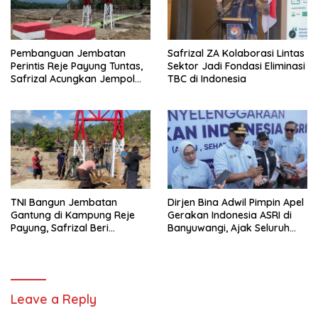
Pembanguan Jembatan
Safrizal ZA Kolaborasi Lintas
Perintis Reje Payung Tuntas,
Sektor Jadi Fondasi Eliminasi
Safrizal Acungkan Jempol
TBC di Indonesia
untuk Prajurit TNI
TNI Bangun Jembatan
Dirjen Bina Adwil Pimpin Apel
Gantung di Kampung Reje
Gerakan Indonesia ASRI di
Payung, Safrizal Beri
Banyuwangi, Ajak Seluruh
Apresiasi
Daerah Laksanakan
Gerakan Secara
Berkelanjutan
Leave a Reply