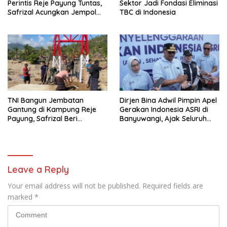
Perintis Reje Payung Tuntas,
Sektor Jadi Fondasi Eliminasi
Safrizal Acungkan Jempol
TBC di Indonesia
untuk Prajurit TNI
TNI Bangun Jembatan
Dirjen Bina Adwil Pimpin Apel
Gantung di Kampung Reje
Gerakan Indonesia ASRI di
Payung, Safrizal Beri
Banyuwangi, Ajak Seluruh
Apresiasi
Daerah Laksanakan
Gerakan Secara
Berkelanjutan
Leave a Reply
Your email address will not be published.
Required fields are
marked
*