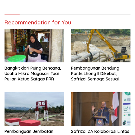
Apresiasi
Daerah Laksanakan
Gerakan Secara
Berkelanjutan
Recommendation for You
Bangkit dari Puing Bencana,
Pembangunan Bendung
Usaha Mikro Mayasari Tuai
Pante Lhong II Dikebut,
Pujian Ketua Satgas PRR
Safrizal Semoga Sesuai
Target
Pembanguan Jembatan
Safrizal ZA Kolaborasi Lintas