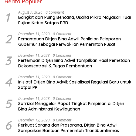
Berita Populer
1
August 7, 2026
0 Comment
Bangkit dari Puing Bencana, Usaha Mikro Mayasari Tuai
Pujian Ketua Satgas PRR
2
December 11, 2023
0 Comment
Pemantauan Ditjen Bina Adwil: Penilaian Pelaporan
Gubernur sebagai Perwakilan Pemerintah Pusat
3
December 11, 2023
0 Comment
Pertemuan Ditjen Bina Adwil Tampilkan Hasil Pemetaan
Dekonsentrasi & Tugas Pembantuan
4
December 11, 2023
0 Comment
Inisiatif Ditjen Bina Adwil: Sosialisasi Regulasi Baru untuk
Satpol PP
5
December 11, 2023
0 Comment
Safrizal Menggelar Rapat Tingkat Pimpinan di Ditjen
Bina Administrasi Kewilayahan
6
December 12, 2023
0 Comment
Perkuat Sarana dan Prasarana, Ditjen Bina Adwil
Sampaikan Bantuan Pemerintah Trantibumlinmas