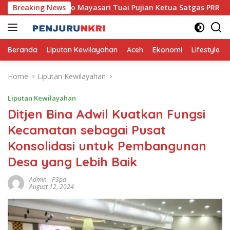
Skip
, Usaha Mikro Mayasari Tuai Pujian Ketua Satgas PRR
Breaking News
P
to
content
Beranda
Liputan Kewilayahan
Aceh
Ekonomi
Lifestyle
Home
Liputan Kewilayahan
Liputan Kewilayahan
Ditjen Bina Adwil Kuatkan Fungsi
Kecamatan sebagai Pusat
Konsolidasi untuk Pembangunan
Desa yang Lebih Baik
Admin
-
P3pd
August 12, 2024