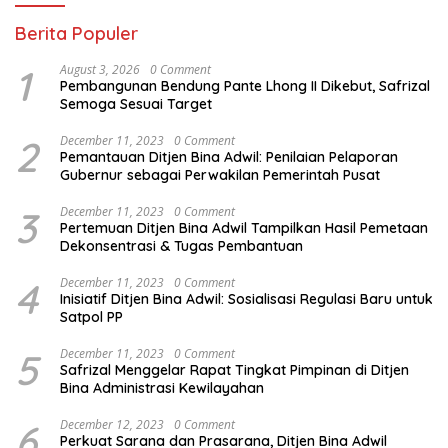
Berita Populer
1
August 3, 2026
0 Comment
Pembangunan Bendung Pante Lhong II Dikebut, Safrizal
Semoga Sesuai Target
2
December 11, 2023
0 Comment
Pemantauan Ditjen Bina Adwil: Penilaian Pelaporan
Gubernur sebagai Perwakilan Pemerintah Pusat
3
December 11, 2023
0 Comment
Pertemuan Ditjen Bina Adwil Tampilkan Hasil Pemetaan
Dekonsentrasi & Tugas Pembantuan
4
December 11, 2023
0 Comment
Inisiatif Ditjen Bina Adwil: Sosialisasi Regulasi Baru untuk
Satpol PP
5
December 11, 2023
0 Comment
Safrizal Menggelar Rapat Tingkat Pimpinan di Ditjen
Bina Administrasi Kewilayahan
6
December 12, 2023
0 Comment
Perkuat Sarana dan Prasarana, Ditjen Bina Adwil