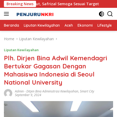
Skip
g II Dikebut, Safrizal Semoga Sesuai Target
Breaking News
Pembangu
to
content
Beranda
Liputan Kewilayahan
Aceh
Ekonomi
Lifestyle
Home
Liputan Kewilayahan
Liputan Kewilayahan
Plh. Dirjen Bina Adwil Kemendagri
Bertukar Gagasan Dengan
Mahasiswa Indonesia di Seoul
National University
Admin
-
Ditjen Bina Adminsitrasi Kewilayahan
,
Smart City
September 9, 2024