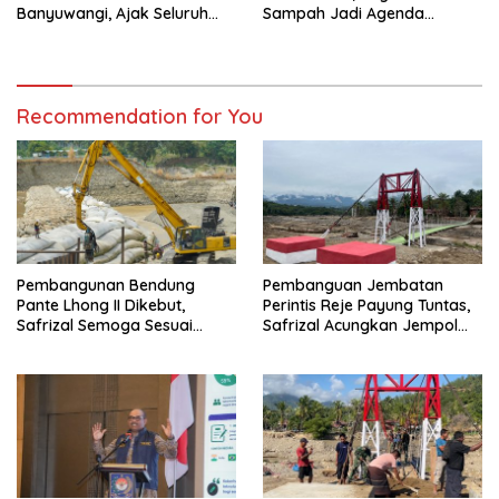
Banyuwangi, Ajak Seluruh
Sampah Jadi Agenda
Daerah Laksanakan
Prioritas
Gerakan Secara
Berkelanjutan
Recommendation for You
Pembangunan Bendung
Pembanguan Jembatan
Pante Lhong II Dikebut,
Perintis Reje Payung Tuntas,
Safrizal Semoga Sesuai
Safrizal Acungkan Jempol
Target
untuk Prajurit TNI