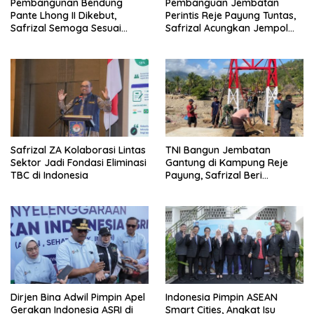
Pembangunan Bendung
Pembanguan Jembatan
Pante Lhong II Dikebut,
Perintis Reje Payung Tuntas,
Safrizal Semoga Sesuai
Safrizal Acungkan Jempol
Target
untuk Prajurit TNI
Safrizal ZA Kolaborasi Lintas
TNI Bangun Jembatan
Sektor Jadi Fondasi Eliminasi
Gantung di Kampung Reje
TBC di Indonesia
Payung, Safrizal Beri
Apresiasi
Dirjen Bina Adwil Pimpin Apel
Indonesia Pimpin ASEAN
Gerakan Indonesia ASRI di
Smart Cities, Angkat Isu