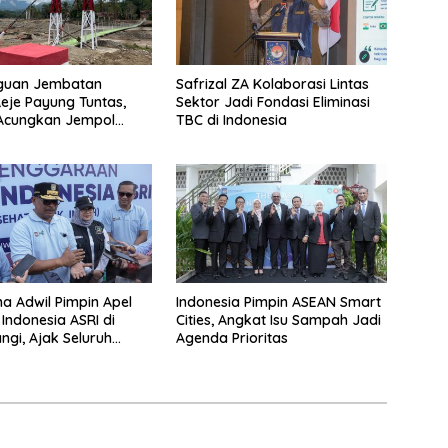
uan Jembatan
Safrizal ZA Kolaborasi Lintas
Reje Payung Tuntas,
Sektor Jadi Fondasi Eliminasi
 Acungkan Jempol
TBC di Indonesia
jurit TNI
na Adwil Pimpin Apel
Indonesia Pimpin ASEAN Smart
Indonesia ASRI di
Cities, Angkat Isu Sampah Jadi
gi, Ajak Seluruh
Agenda Prioritas
Laksanakan Gerakan
erkelanjutan