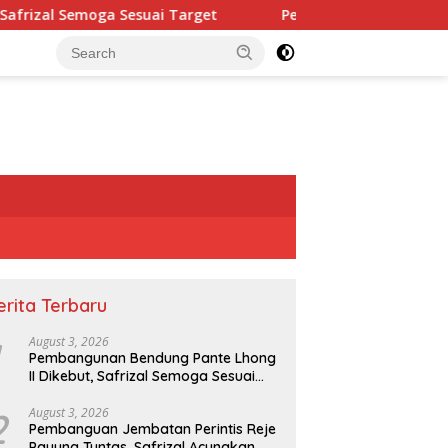
suai Target
Pembanguan Jembatan Perintis Reje Payung
erita Terbaru
August 3, 2026
Pembangunan Bendung Pante Lhong
II Dikebut, Safrizal Semoga Sesuai
Target
2
August 3, 2026
Pembanguan Jembatan Perintis Reje
Payung Tuntas, Safrizal Acungkan