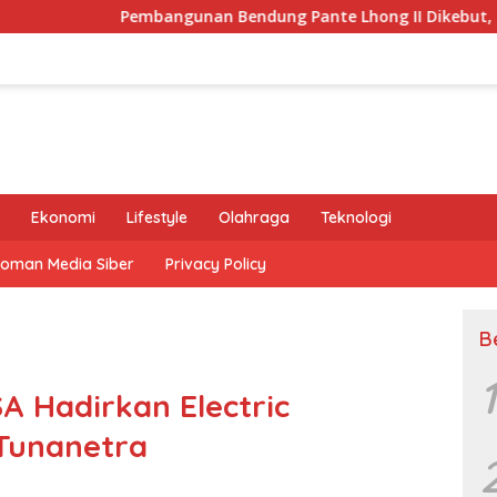
bangunan Bendung Pante Lhong II Dikebut, Safrizal Semoga Se
Ekonomi
Lifestyle
Olahraga
Teknologi
oman Media Siber
Privacy Policy
B
1
A Hadirkan Electric
 Tunanetra