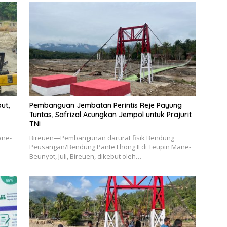
ut,
Pembanguan Jembatan Perintis Reje Payung
Tuntas, Safrizal Acungkan Jempol untuk Prajurit
TNI
ane-
Bireuen—Pembangunan darurat fisik Bendung
Peusangan/Bendung Pante Lhong II di Teupin Mane-
Beunyot, Juli, Bireuen, dikebut oleh…