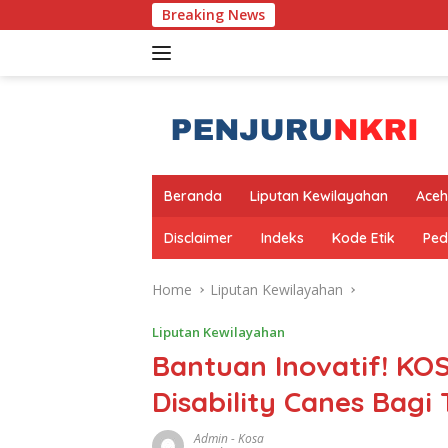
Skip
Breaking News
Pem
to
content
Beranda
Liputan Kewilayahan
Aceh
Disclaimer
Indeks
Kode Etik
Ped
Home
Liputan Kewilayahan
Liputan Kewilayahan
Bantuan Inovatif! KOS
Disability Canes Bagi
Admin
-
Kosa