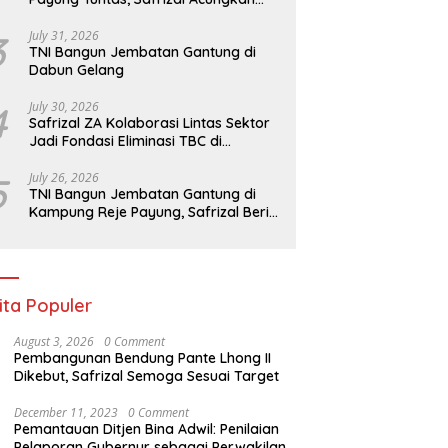
Jempol untuk Prajurit TNI
3
July 31, 2026
TNI Bangun Jembatan Gantung di
Dabun Gelang
4
July 30, 2026
Safrizal ZA Kolaborasi Lintas Sektor
Jadi Fondasi Eliminasi TBC di
Indonesia
5
July 26, 2026
TNI Bangun Jembatan Gantung di
Kampung Reje Payung, Safrizal Beri
Apresiasi
ita Populer
August 3, 2026
0 Comment
Pembangunan Bendung Pante Lhong II
Dikebut, Safrizal Semoga Sesuai Target
December 11, 2023
0 Comment
Pemantauan Ditjen Bina Adwil: Penilaian
Pelaporan Gubernur sebagai Perwakilan