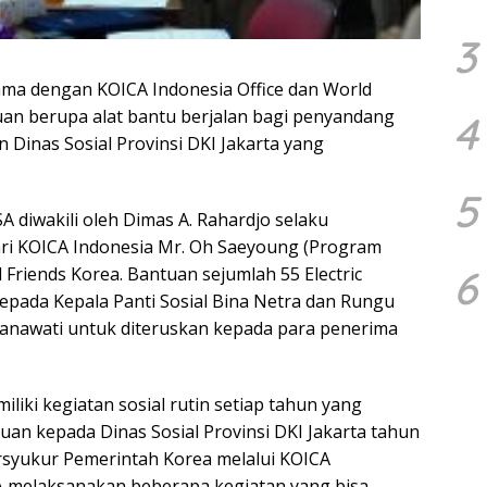
3
ama dengan KOICA Indonesia Office dan World
an berupa alat bantu berjalan bagi penyandang
4
n Dinas Sosial Provinsi DKI Jakarta yang
5
 diwakili oleh Dimas A. Rahardjo selaku
ari KOICA Indonesia Mr. Oh Saeyoung (Program
6
 Friends Korea. Bantuan sejumlah 55 Electric
kepada Kepala Panti Sosial Bina Netra dan Rungu
anawati untuk diteruskan kepada para penerima
ki kegiatan sosial rutin setiap tahun yang
an kepada Dinas Sosial Provinsi DKI Jakarta tahun
bersyukur Pemerintah Korea melalui KOICA
 melaksanakan beberapa kegiatan yang bisa