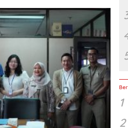
Ber
1
2