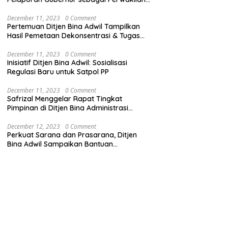
Pemerintah Pusat
December 11, 2023
0 Comment
Pertemuan Ditjen Bina Adwil Tampilkan
Hasil Pemetaan Dekonsentrasi & Tugas
Pembantuan
December 11, 2023
0 Comment
Inisiatif Ditjen Bina Adwil: Sosialisasi
Regulasi Baru untuk Satpol PP
December 11, 2023
0 Comment
Safrizal Menggelar Rapat Tingkat
Pimpinan di Ditjen Bina Administrasi
Kewilayahan
December 12, 2023
0 Comment
Perkuat Sarana dan Prasarana, Ditjen
Bina Adwil Sampaikan Bantuan
Pemerintah Trantibumlinmas