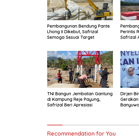
Pembangunan Bendung Pante
Pembang
Lhong II Dikebut, Safrizal
Perintis 
Semoga Sesuai Target
Safrizal
untuk Pra
TNI Bangun Jembatan Gantung
Dirjen Bi
di Kampung Reje Payung,
Gerakan 
Safrizal Beri Apresiasi
Banyuwan
Daerah 
Secara B
Recommendation for You