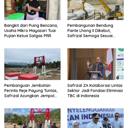
Bangkit dari Puing Bencana,
Pembangunan Bendung
Usaha Mikro Mayasari Tuai
Pante Lhong II Dikebut,
Pujian Ketua Satgas PRR
Safrizal Semoga Sesuai
Target
Pembanguan Jembatan
Safrizal ZA Kolaborasi Lintas
Perintis Reje Payung Tuntas,
Sektor Jadi Fondasi Eliminasi
Safrizal Acungkan Jempol
TBC di Indonesia
untuk Prajurit TNI