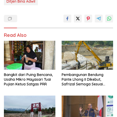
Ditjen Bina Adwil
Read Also
Bangkit dari Puing Bencana,
Pembangunan Bendung
Usaha Mikro Mayasari Tuai
Pante Lhong II Dikebut,
Pujian Ketua Satgas PRR
Safrizal Semoga Sesuai
Target