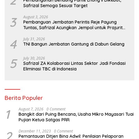
Safrizal Semoga Sesuai Target
3
August 3, 2026
Pembanguan Jembatan Perintis Reje Payung
Tuntas, Safrizal Acungkan Jempol untuk Prajurit
TNI
4
July 31, 2026
TNI Bangun Jembatan Gantung di Dabun Gelang
5
July 30, 2026
Safrizal ZA Kolaborasi Lintas Sektor Jadi Fondasi
Eliminasi TBC di Indonesia
Berita Populer
1
August 7, 2026
0 Comment
Bangkit dari Puing Bencana, Usaha Mikro Mayasari Tuai
Pujian Ketua Satgas PRR
2
December 11, 2023
0 Comment
Pemantauan Ditjen Bina Adwil: Penilaian Pelaporan