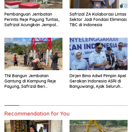
Pembanguan Jembatan
Safrizal ZA Kolaborasi Lintas
Perintis Reje Payung Tuntas,
Sektor Jadi Fondasi Eliminasi
Safrizal Acungkan Jempol
TBC di Indonesia
untuk Prajurit TNI
TNI Bangun Jembatan
Dirjen Bina Adwil Pimpin Apel
Gantung di Kampung Reje
Gerakan Indonesia ASRI di
Payung, Safrizal Beri
Banyuwangi, Ajak Seluruh
Apresiasi
Daerah Laksanakan
Gerakan Secara
Berkelanjutan
Recommendation for You