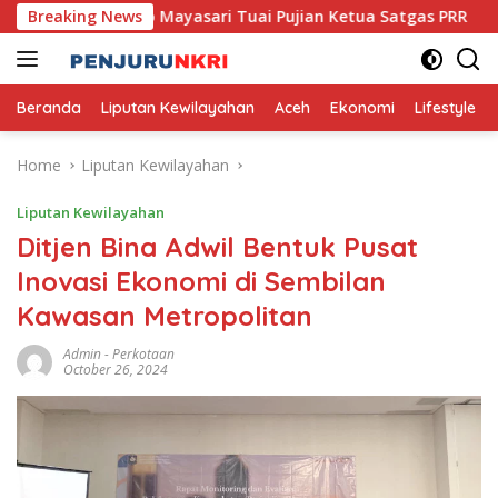
Skip
 Usaha Mikro Mayasari Tuai Pujian Ketua Satgas PRR
Breaking News
Pe
to
content
Beranda
Liputan Kewilayahan
Aceh
Ekonomi
Lifestyle
Home
Liputan Kewilayahan
Liputan Kewilayahan
Ditjen Bina Adwil Bentuk Pusat
Inovasi Ekonomi di Sembilan
Kawasan Metropolitan
Admin
-
Perkotaan
October 26, 2024