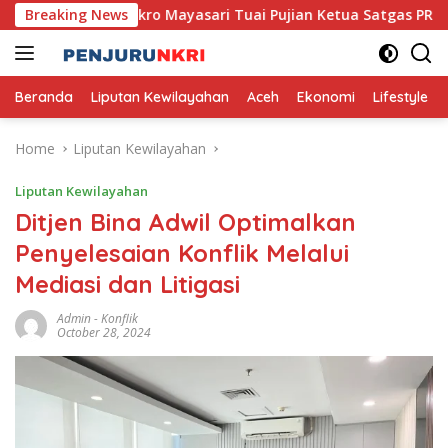
Skip
a, Usaha Mikro Mayasari Tuai Pujian Ketua Satgas PRR
Breaking News
to
content
Beranda
Liputan Kewilayahan
Aceh
Ekonomi
Lifestyle
Home
Liputan Kewilayahan
Liputan Kewilayahan
Ditjen Bina Adwil Optimalkan
Penyelesaian Konflik Melalui
Mediasi dan Litigasi
Admin
-
Konflik
October 28, 2024