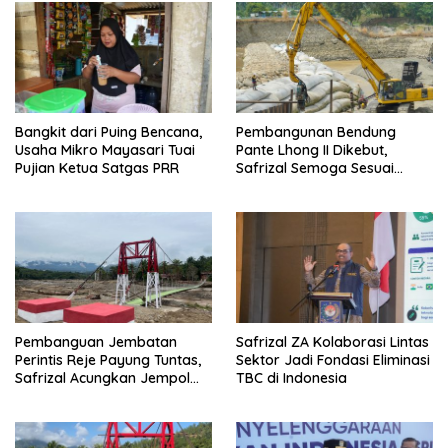
Bangkit dari Puing Bencana,
Pembangunan Bendung
Usaha Mikro Mayasari Tuai
Pante Lhong II Dikebut,
Pujian Ketua Satgas PRR
Safrizal Semoga Sesuai
Target
Pembanguan Jembatan
Safrizal ZA Kolaborasi Lintas
Perintis Reje Payung Tuntas,
Sektor Jadi Fondasi Eliminasi
Safrizal Acungkan Jempol
TBC di Indonesia
untuk Prajurit TNI