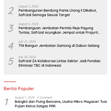
2
August 3, 2026
Pembangunan Bendung Pante Lhong II Dikebut,
Safrizal Semoga Sesuai Target
3
August 3, 2026
Pembanguan Jembatan Perintis Reje Payung
Tuntas, Safrizal Acungkan Jempol untuk Prajurit
TNI
4
July 31, 2026
TNI Bangun Jembatan Gantung di Dabun Gelang
5
July 30, 2026
Safrizal ZA Kolaborasi Lintas Sektor Jadi Fondasi
Eliminasi TBC di Indonesia
Berita Populer
1
August 7, 2026
0 Comment
Bangkit dari Puing Bencana, Usaha Mikro Mayasari Tuai
Pujian Ketua Satgas PRR