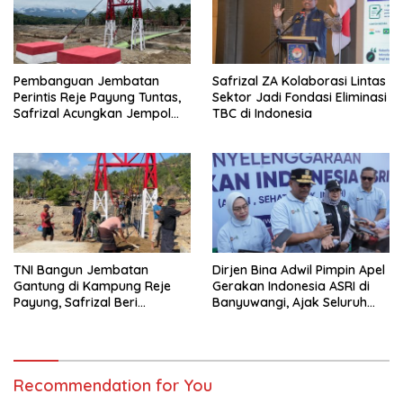
Pembanguan Jembatan
Safrizal ZA Kolaborasi Lintas
Perintis Reje Payung Tuntas,
Sektor Jadi Fondasi Eliminasi
Safrizal Acungkan Jempol
TBC di Indonesia
untuk Prajurit TNI
TNI Bangun Jembatan
Dirjen Bina Adwil Pimpin Apel
Gantung di Kampung Reje
Gerakan Indonesia ASRI di
Payung, Safrizal Beri
Banyuwangi, Ajak Seluruh
Apresiasi
Daerah Laksanakan
Gerakan Secara
Berkelanjutan
Recommendation for You