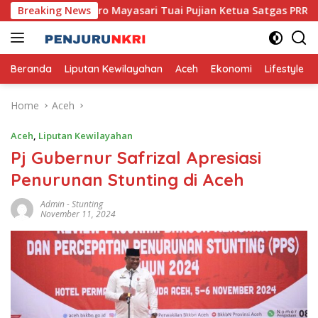
Skip
a, Usaha Mikro Mayasari Tuai Pujian Ketua Satgas PRR
Breaking News
to
content
Beranda
Liputan Kewilayahan
Aceh
Ekonomi
Lifestyle
Home
Aceh
Aceh
,
Liputan Kewilayahan
Pj Gubernur Safrizal Apresiasi
Penurunan Stunting di Aceh
Admin
-
Stunting
November 11, 2024