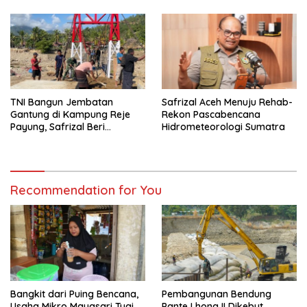
TNI Bangun Jembatan
Safrizal Aceh Menuju Rehab-
Gantung di Kampung Reje
Rekon Pascabencana
Payung, Safrizal Beri
Hidrometeorologi Sumatra
Apresiasi
Recommendation for You
Bangkit dari Puing Bencana,
Pembangunan Bendung
Usaha Mikro Mayasari Tuai
Pante Lhong II Dikebut,