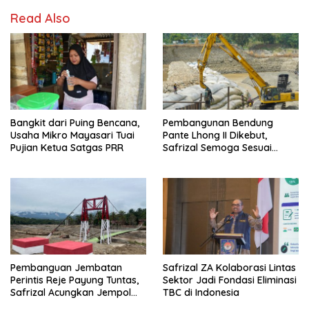
Read Also
Bangkit dari Puing Bencana,
Pembangunan Bendung
Usaha Mikro Mayasari Tuai
Pante Lhong II Dikebut,
Pujian Ketua Satgas PRR
Safrizal Semoga Sesuai
Target
Pembanguan Jembatan
Safrizal ZA Kolaborasi Lintas
Perintis Reje Payung Tuntas,
Sektor Jadi Fondasi Eliminasi
Safrizal Acungkan Jempol
TBC di Indonesia
untuk Prajurit TNI