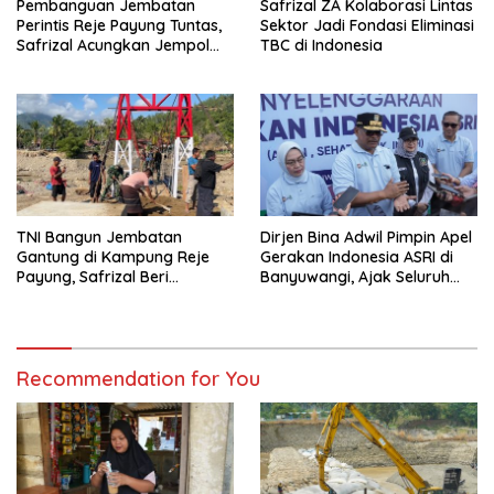
Pembanguan Jembatan
Safrizal ZA Kolaborasi Lintas
Perintis Reje Payung Tuntas,
Sektor Jadi Fondasi Eliminasi
Safrizal Acungkan Jempol
TBC di Indonesia
untuk Prajurit TNI
TNI Bangun Jembatan
Dirjen Bina Adwil Pimpin Apel
Gantung di Kampung Reje
Gerakan Indonesia ASRI di
Payung, Safrizal Beri
Banyuwangi, Ajak Seluruh
Apresiasi
Daerah Laksanakan
Gerakan Secara
Berkelanjutan
Recommendation for You