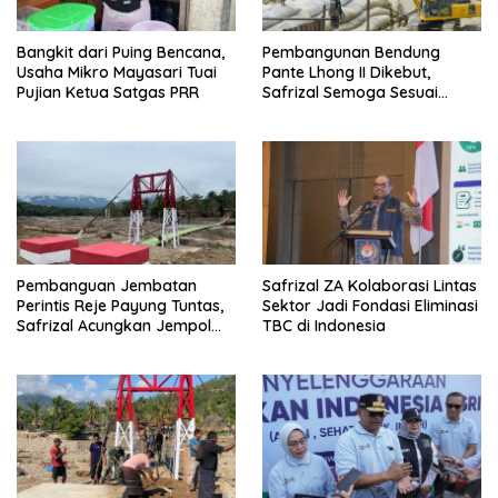
Bangkit dari Puing Bencana,
Pembangunan Bendung
Usaha Mikro Mayasari Tuai
Pante Lhong II Dikebut,
Pujian Ketua Satgas PRR
Safrizal Semoga Sesuai
Target
Pembanguan Jembatan
Safrizal ZA Kolaborasi Lintas
Perintis Reje Payung Tuntas,
Sektor Jadi Fondasi Eliminasi
Safrizal Acungkan Jempol
TBC di Indonesia
untuk Prajurit TNI