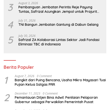
3
August 3, 2026
Pembanguan Jembatan Perintis Reje Payung
Tuntas, Safrizal Acungkan Jempol untuk Prajurit
TNI
4
July 31, 2026
TNI Bangun Jembatan Gantung di Dabun Gelang
5
July 30, 2026
Safrizal ZA Kolaborasi Lintas Sektor Jadi Fondasi
Eliminasi TBC di Indonesia
Berita Populer
1
August 7, 2026
0 Comment
Bangkit dari Puing Bencana, Usaha Mikro Mayasari Tuai
Pujian Ketua Satgas PRR
2
December 11, 2023
0 Comment
Pemantauan Ditjen Bina Adwil: Penilaian Pelaporan
Gubernur sebagai Perwakilan Pemerintah Pusat