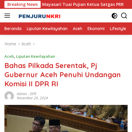
Skip
saha Mikro Mayasari Tuai Pujian Ketua Satgas PRR
Breaking News
Pem
to
content
Beranda
Liputan Kewilayahan
Aceh
Ekonomi
Lifestyle
Home
Aceh
Aceh
,
Liputan Kewilayahan
Bahas Pilkada Serentak, Pj
Gubernur Aceh Penuhi Undangan
Komisi II DPR RI
Admin
-
DPR
November 20, 2024