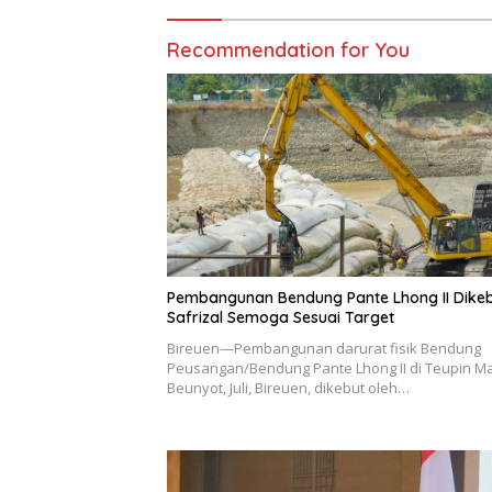
Recommendation for You
Pembangunan Bendung Pante Lhong II Dikeb
Safrizal Semoga Sesuai Target
Bireuen—Pembangunan darurat fisik Bendung
Peusangan/Bendung Pante Lhong II di Teupin M
Beunyot, Juli, Bireuen, dikebut oleh…