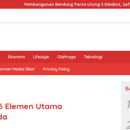
gunan Bendung Pante Lhong II Dikebut, Safrizal Semoga Sesua
Ekonomi
Lifestyle
Olahraga
Teknologi
oman Media Siber
Privacy Policy
B
1
: 6 Elemen Utama
da