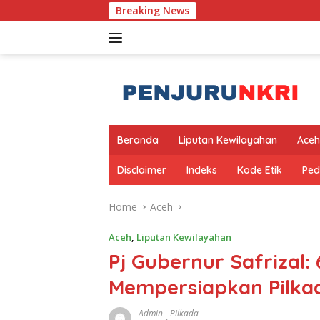
Skip
Breaking News
Pemban
to
content
Beranda
Liputan Kewilayahan
Aceh
Disclaimer
Indeks
Kode Etik
Ped
Home
Aceh
Aceh
,
Liputan Kewilayahan
Pj Gubernur Safrizal
Mempersiapkan Pilka
Admin
-
Pilkada