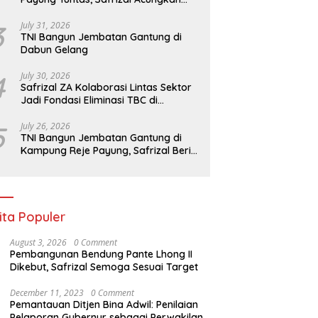
Jempol untuk Prajurit TNI
3
July 31, 2026
TNI Bangun Jembatan Gantung di
Dabun Gelang
4
July 30, 2026
Safrizal ZA Kolaborasi Lintas Sektor
Jadi Fondasi Eliminasi TBC di
Indonesia
5
July 26, 2026
TNI Bangun Jembatan Gantung di
Kampung Reje Payung, Safrizal Beri
Apresiasi
ita Populer
August 3, 2026
0 Comment
Pembangunan Bendung Pante Lhong II
Dikebut, Safrizal Semoga Sesuai Target
December 11, 2023
0 Comment
Pemantauan Ditjen Bina Adwil: Penilaian
Pelaporan Gubernur sebagai Perwakilan