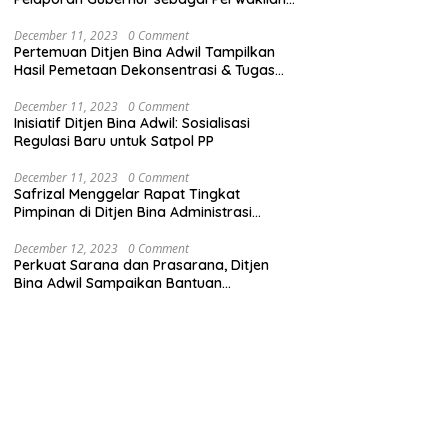
Pemerintah Pusat
December 11, 2023
0 Comment
Pertemuan Ditjen Bina Adwil Tampilkan
Hasil Pemetaan Dekonsentrasi & Tugas
Pembantuan
December 11, 2023
0 Comment
Inisiatif Ditjen Bina Adwil: Sosialisasi
Regulasi Baru untuk Satpol PP
December 11, 2023
0 Comment
Safrizal Menggelar Rapat Tingkat
Pimpinan di Ditjen Bina Administrasi
Kewilayahan
December 12, 2023
0 Comment
Perkuat Sarana dan Prasarana, Ditjen
Bina Adwil Sampaikan Bantuan
Pemerintah Trantibumlinmas