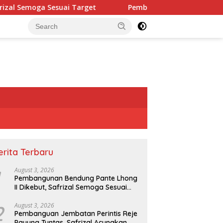
i Target
Pembanguan Jembatan Perintis Reje Payung Tu
erita Terbaru
August 3, 2026
Pembangunan Bendung Pante Lhong
II Dikebut, Safrizal Semoga Sesuai
Target
2
August 3, 2026
Pembanguan Jembatan Perintis Reje
Payung Tuntas, Safrizal Acungkan