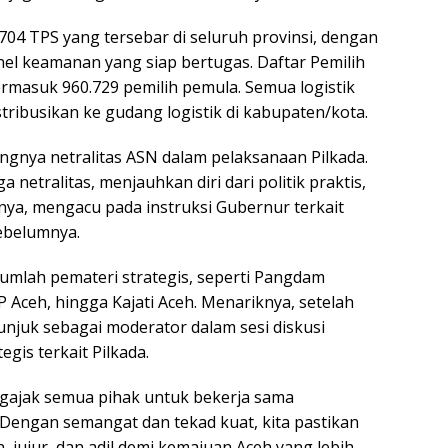
704 TPS yang tersebar di seluruh provinsi, dengan
el keamanan yang siap bertugas. Daftar Pemilih
ermasuk 960.729 pemilih pemula. Semua logistik
istribusikan ke gudang logistik di kabupaten/kota.
ingnya netralitas ASN dalam pelaksanaan Pilkada.
etralitas, menjauhkan diri dari politik praktis,
rnya, mengacu pada instruksi Gubernur terkait
sebelumnya.
umlah pemateri strategis, seperti Pangdam
 Aceh, hingga Kajati Aceh. Menariknya, setelah
unjuk sebagai moderator dalam sesi diskusi
egis terkait Pilkada.
gajak semua pihak untuk bekerja sama
Dengan semangat dan tekad kuat, kita pastikan
, jujur, dan adil demi kemajuan Aceh yang lebih