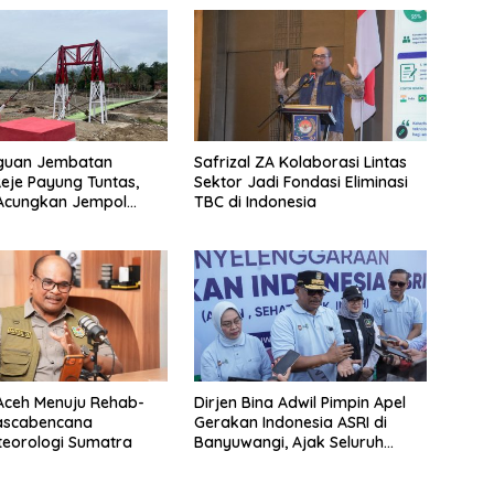
uan Jembatan
Safrizal ZA Kolaborasi Lintas
Reje Payung Tuntas,
Sektor Jadi Fondasi Eliminasi
 Acungkan Jempol
TBC di Indonesia
jurit TNI
 Aceh Menuju Rehab-
Dirjen Bina Adwil Pimpin Apel
ascabencana
Gerakan Indonesia ASRI di
eorologi Sumatra
Banyuwangi, Ajak Seluruh
Daerah Laksanakan Gerakan
Secara Berkelanjutan