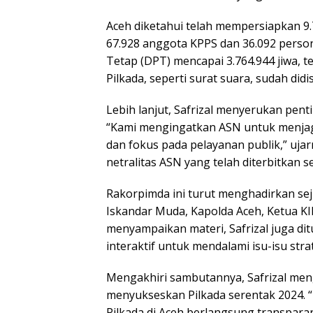
Aceh diketahui telah mempersiapkan 9.
67.928 anggota KPPS dan 36.092 person
Tetap (DPT) mencapai 3.764.944 jiwa, t
Pilkada, seperti surat suara, sudah did
Lebih lanjut, Safrizal menyerukan pent
“Kami mengingatkan ASN untuk menjaga n
dan fokus pada pelayanan publik,” uja
netralitas ASN yang telah diterbitkan 
Rakorpimda ini turut menghadirkan sej
Iskandar Muda, Kapolda Aceh, Ketua KIP
menyampaikan materi, Safrizal juga dit
interaktif untuk mendalami isu-isu strat
Mengakhiri sambutannya, Safrizal men
menyukseskan Pilkada serentak 2024. “
Pilkada di Aceh berlangsung transparan