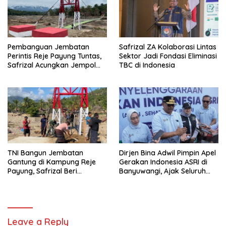
Pembanguan Jembatan
Safrizal ZA Kolaborasi Lintas
Perintis Reje Payung Tuntas,
Sektor Jadi Fondasi Eliminasi
Safrizal Acungkan Jempol
TBC di Indonesia
untuk Prajurit TNI
TNI Bangun Jembatan
Dirjen Bina Adwil Pimpin Apel
Gantung di Kampung Reje
Gerakan Indonesia ASRI di
Payung, Safrizal Beri
Banyuwangi, Ajak Seluruh
Apresiasi
Daerah Laksanakan
Gerakan Secara
Berkelanjutan
Leave a Reply