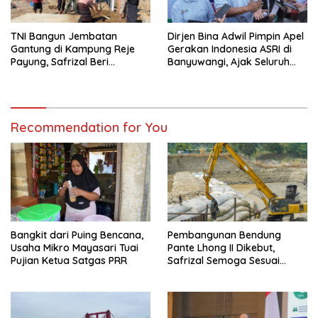
TNI Bangun Jembatan
Dirjen Bina Adwil Pimpin Apel
Gantung di Kampung Reje
Gerakan Indonesia ASRI di
Payung, Safrizal Beri
Banyuwangi, Ajak Seluruh
Apresiasi
Daerah Laksanakan
Gerakan Secara
Berkelanjutan
Recommendation for You
Bangkit dari Puing Bencana,
Pembangunan Bendung
Usaha Mikro Mayasari Tuai
Pante Lhong II Dikebut,
Pujian Ketua Satgas PRR
Safrizal Semoga Sesuai
Target