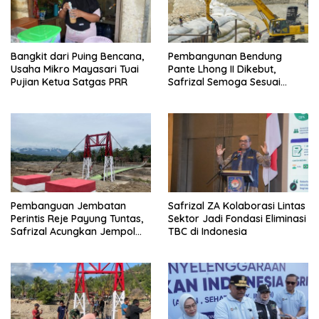
Bangkit dari Puing Bencana,
Pembangunan Bendung
Usaha Mikro Mayasari Tuai
Pante Lhong II Dikebut,
Pujian Ketua Satgas PRR
Safrizal Semoga Sesuai
Target
Pembanguan Jembatan
Safrizal ZA Kolaborasi Lintas
Perintis Reje Payung Tuntas,
Sektor Jadi Fondasi Eliminasi
Safrizal Acungkan Jempol
TBC di Indonesia
untuk Prajurit TNI