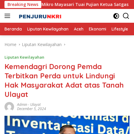
Skip
cana, Usaha Mikro Mayasari Tuai Pujian Ketua Satgas PRR
Breaking News
to
content
Beranda
Liputan Kewilayahan
Aceh
Ekonomi
Lifestyle
Home
Liputan Kewilayahan
Liputan Kewilayahan
Kemendagri Dorong Pemda
Terbitkan Perda untuk Lindungi
Hak Masyarakat Adat atas Tanah
Ulayat
Admin
-
Ulayat
December 5, 2024