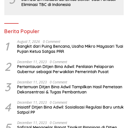
Eliminasi TBC di Indonesia
Berita Populer
1
August 7, 2026
0 Comment
Bangkit dari Puing Bencana, Usaha Mikro Mayasari Tuai
Pujian Ketua Satgas PRR
2
December 11, 2023
0 Comment
Pemantauan Ditjen Bina Adwil: Penilaian Pelaporan
Gubernur sebagai Perwakilan Pemerintah Pusat
3
December 11, 2023
0 Comment
Pertemuan Ditjen Bina Adwil Tampilkan Hasil Pemetaan
Dekonsentrasi & Tugas Pembantuan
4
December 11, 2023
0 Comment
Inisiatif Ditjen Bina Adwil: Sosialisasi Regulasi Baru untuk
Satpol PP
5
December 11, 2023
0 Comment
Safrizal Menggelar Rapat Tingkat Pimpinan di Ditjen