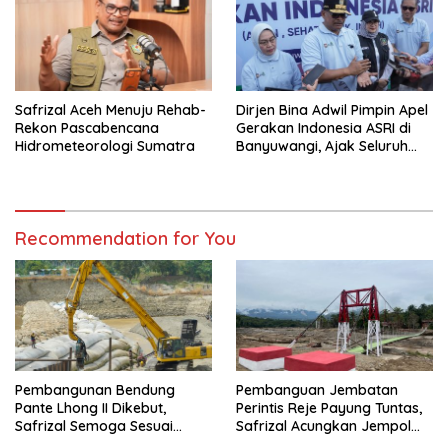
Safrizal Aceh Menuju Rehab-
Dirjen Bina Adwil Pimpin Apel
Rekon Pascabencana
Gerakan Indonesia ASRI di
Hidrometeorologi Sumatra
Banyuwangi, Ajak Seluruh
Daerah Laksanakan
Gerakan Secara
Berkelanjutan
Recommendation for You
Pembangunan Bendung
Pembanguan Jembatan
Pante Lhong II Dikebut,
Perintis Reje Payung Tuntas,
Safrizal Semoga Sesuai
Safrizal Acungkan Jempol
Target
untuk Prajurit TNI