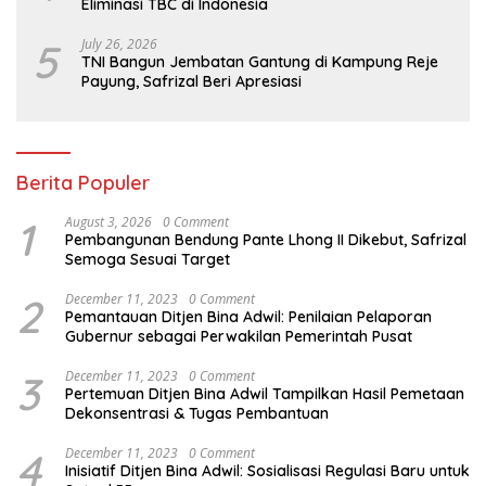
Eliminasi TBC di Indonesia
5
July 26, 2026
TNI Bangun Jembatan Gantung di Kampung Reje
Payung, Safrizal Beri Apresiasi
Berita Populer
1
August 3, 2026
0 Comment
Pembangunan Bendung Pante Lhong II Dikebut, Safrizal
Semoga Sesuai Target
2
December 11, 2023
0 Comment
Pemantauan Ditjen Bina Adwil: Penilaian Pelaporan
Gubernur sebagai Perwakilan Pemerintah Pusat
3
December 11, 2023
0 Comment
Pertemuan Ditjen Bina Adwil Tampilkan Hasil Pemetaan
Dekonsentrasi & Tugas Pembantuan
4
December 11, 2023
0 Comment
Inisiatif Ditjen Bina Adwil: Sosialisasi Regulasi Baru untuk