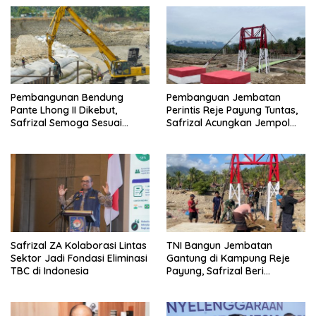
Pembangunan Bendung
Pembanguan Jembatan
Pante Lhong II Dikebut,
Perintis Reje Payung Tuntas,
Safrizal Semoga Sesuai
Safrizal Acungkan Jempol
Target
untuk Prajurit TNI
Safrizal ZA Kolaborasi Lintas
TNI Bangun Jembatan
Sektor Jadi Fondasi Eliminasi
Gantung di Kampung Reje
TBC di Indonesia
Payung, Safrizal Beri
Apresiasi