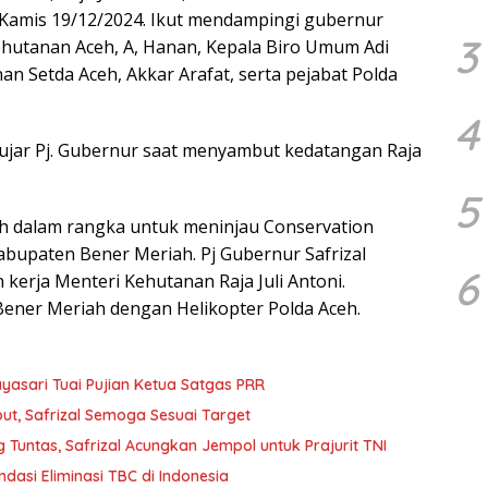
 Kamis 19/12/2024. Ikut mendampingi gubernur
3
hutanan Aceh, A, Hanan, Kepala Biro Umum Adi
an Setda Aceh, Akkar Arafat, serta pejabat Polda
4
” ujar Pj. Gubernur saat menyambut kedatangan Raja
5
h dalam rangka untuk meninjau Conservation
bupaten Bener Meriah. Pj Gubernur Safrizal
6
erja Menteri Kehutanan Raja Juli Antoni.
ner Meriah dengan Helikopter Polda Aceh.
yasari Tuai Pujian Ketua Satgas PRR
t, Safrizal Semoga Sesuai Target
Tuntas, Safrizal Acungkan Jempol untuk Prajurit TNI
ndasi Eliminasi TBC di Indonesia