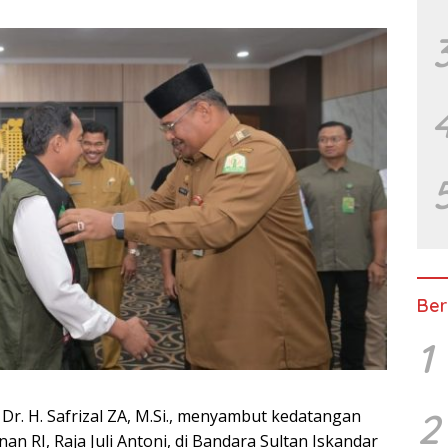
Ber
1
2
Dr. H. Safrizal ZA, M.Si., menyambut kedatangan
 RI, Raja Juli Antoni, di Bandara Sultan Iskandar