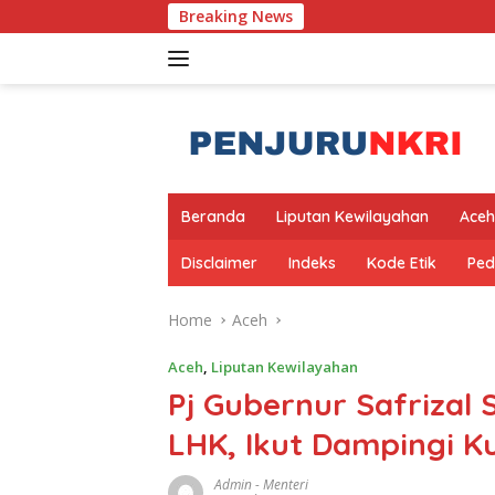
Skip
Breaking News
to
content
Beranda
Liputan Kewilayahan
Aceh
Disclaimer
Indeks
Kode Etik
Ped
Home
Aceh
Aceh
,
Liputan Kewilayahan
Pj Gubernur Safrizal
LHK, Ikut Dampingi K
Admin
-
Menteri