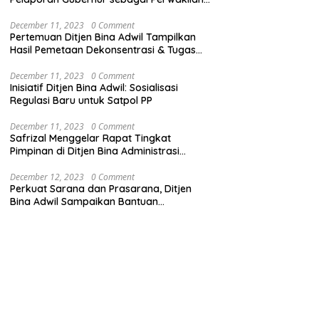
Pemerintah Pusat
December 11, 2023
0 Comment
Pertemuan Ditjen Bina Adwil Tampilkan
Hasil Pemetaan Dekonsentrasi & Tugas
Pembantuan
December 11, 2023
0 Comment
Inisiatif Ditjen Bina Adwil: Sosialisasi
Regulasi Baru untuk Satpol PP
December 11, 2023
0 Comment
Safrizal Menggelar Rapat Tingkat
Pimpinan di Ditjen Bina Administrasi
Kewilayahan
December 12, 2023
0 Comment
Perkuat Sarana dan Prasarana, Ditjen
Bina Adwil Sampaikan Bantuan
Pemerintah Trantibumlinmas