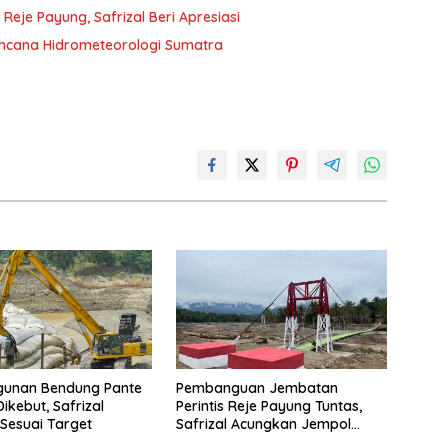
je Payung, Safrizal Beri Apresiasi
encana Hidrometeorologi Sumatra
unan Bendung Pante
Pembanguan Jembatan
Dikebut, Safrizal
Perintis Reje Payung Tuntas,
Sesuai Target
Safrizal Acungkan Jempol
untuk Prajurit TNI