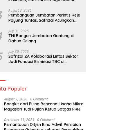
Target
3
August 3, 2026
Pembanguan Jembatan Perintis Reje
Payung Tuntas, Safrizal Acungkan
Jempol untuk Prajurit TNI
4
July 31, 2026
TNI Bangun Jembatan Gantung di
Dabun Gelang
5
July 30, 2026
Safrizal ZA Kolaborasi Lintas Sektor
Jadi Fondasi Eliminasi TBC di
Indonesia
ita Populer
August 7, 2026
0 Comment
Bangkit dari Puing Bencana, Usaha Mikro
Mayasari Tuai Pujian Ketua Satgas PRR
December 11, 2023
0 Comment
Pemantauan Ditjen Bina Adwil: Penilaian
Pelaporan Gubernur sebagai Perwakilan