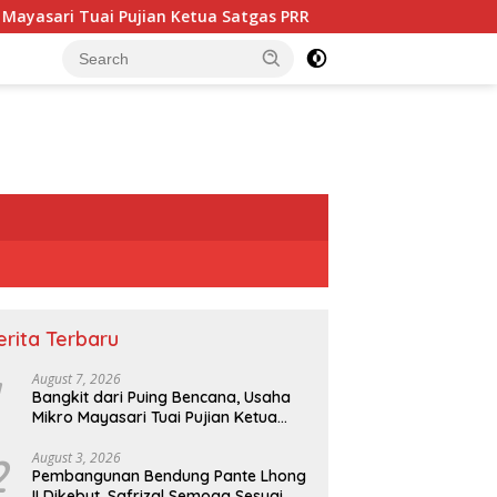
ujian Ketua Satgas PRR
Pembangunan Bendung Pante Lho
erita Terbaru
August 7, 2026
Bangkit dari Puing Bencana, Usaha
Mikro Mayasari Tuai Pujian Ketua
Satgas PRR
2
August 3, 2026
Pembangunan Bendung Pante Lhong
II Dikebut, Safrizal Semoga Sesuai