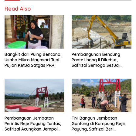
Read Also
Bangkit dari Puing Bencana,
Pembangunan Bendung
Usaha Mikro Mayasari Tuai
Pante Lhong II Dikebut,
Pujian Ketua Satgas PRR
Safrizal Semoga Sesuai
Target
Pembanguan Jembatan
TNI Bangun Jembatan
Perintis Reje Payung Tuntas,
Gantung di Kampung Reje
Safrizal Acungkan Jempol
Payung, Safrizal Beri
untuk Prajurit TNI
Apresiasi