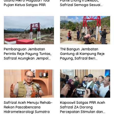
Usaha Mikro Mayasari Tuai
Pante Lhong II Dikebut,
Pujian Ketua Satgas PRR
Safrizal Semoga Sesuai
Target
Pembanguan Jembatan
TNI Bangun Jembatan
Perintis Reje Payung Tuntas,
Gantung di Kampung Reje
Safrizal Acungkan Jempol
Payung, Safrizal Beri
untuk Prajurit TNI
Apresiasi
Safrizal Aceh Menuju Rehab-
Kaposwil Satgas PRR Aceh
Rekon Pascabencana
Safrizal ZA Dorong
Hidrometeorologi Sumatra
Percepatan Stimulan dan