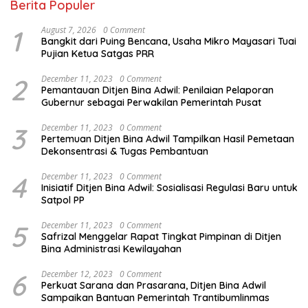
Berita Populer
1
August 7, 2026
0 Comment
Bangkit dari Puing Bencana, Usaha Mikro Mayasari Tuai
Pujian Ketua Satgas PRR
2
December 11, 2023
0 Comment
Pemantauan Ditjen Bina Adwil: Penilaian Pelaporan
Gubernur sebagai Perwakilan Pemerintah Pusat
3
December 11, 2023
0 Comment
Pertemuan Ditjen Bina Adwil Tampilkan Hasil Pemetaan
Dekonsentrasi & Tugas Pembantuan
4
December 11, 2023
0 Comment
Inisiatif Ditjen Bina Adwil: Sosialisasi Regulasi Baru untuk
Satpol PP
5
December 11, 2023
0 Comment
Safrizal Menggelar Rapat Tingkat Pimpinan di Ditjen
Bina Administrasi Kewilayahan
6
December 12, 2023
0 Comment
Perkuat Sarana dan Prasarana, Ditjen Bina Adwil
Sampaikan Bantuan Pemerintah Trantibumlinmas