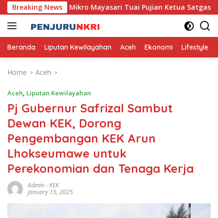
Skip
ncana, Usaha Mikro Mayasari Tuai Pujian Ketua Satgas PRR
Breaking News
to
content
Beranda
Liputan Kewilayahan
Aceh
Ekonomi
Lifestyle
Home
Aceh
Aceh
,
Liputan Kewilayahan
Pj Gubernur Safrizal Sambut
Dewan KEK, Dorong
Pengembangan KEK Arun
Lhokseumawe untuk
Perekonomian dan Tenaga Kerja
Admin
-
KEK
January 15, 2025