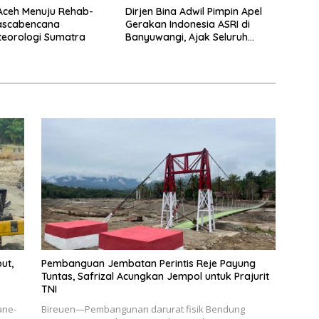
 Aceh Menuju Rehab-
Dirjen Bina Adwil Pimpin Apel
ascabencana
Gerakan Indonesia ASRI di
eorologi Sumatra
Banyuwangi, Ajak Seluruh
Daerah Laksanakan Gerakan
Secara Berkelanjutan
ut,
Pembanguan Jembatan Perintis Reje Payung
Tuntas, Safrizal Acungkan Jempol untuk Prajurit
TNI
ane-
Bireuen—Pembangunan darurat fisik Bendung