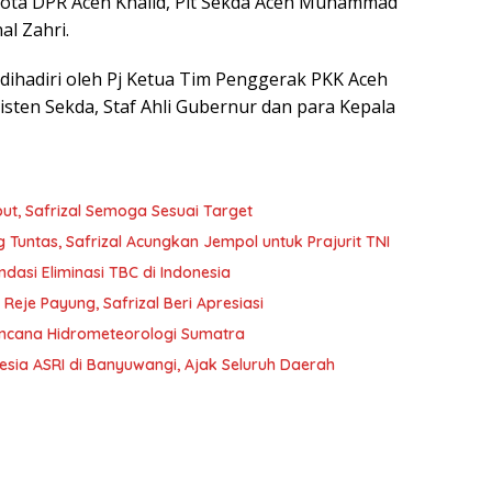
ta DPR Aceh Khalid, Plt Sekda Aceh Muhammad
al Zahri.
 dihadiri oleh Pj Ketua Tim Penggerak PKK Aceh
sisten Sekda, Staf Ahli Gubernur dan para Kepala
t, Safrizal Semoga Sesuai Target
Tuntas, Safrizal Acungkan Jempol untuk Prajurit TNI
ndasi Eliminasi TBC di Indonesia
je Payung, Safrizal Beri Apresiasi
encana Hidrometeorologi Sumatra
nesia ASRI di Banyuwangi, Ajak Seluruh Daerah