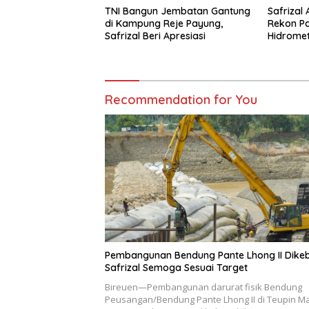
TNI Bangun Jembatan Gantung
Safrizal
di Kampung Reje Payung,
Rekon P
Safrizal Beri Apresiasi
Hidromet
Recommendation for You
Pembangunan Bendung Pante Lhong II Dikeb
Safrizal Semoga Sesuai Target
Bireuen—Pembangunan darurat fisik Bendung
Peusangan/Bendung Pante Lhong II di Teupin M