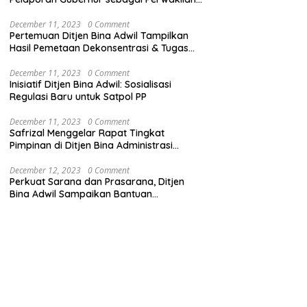
Pemerintah Pusat
December 11, 2023
0 Comment
Pertemuan Ditjen Bina Adwil Tampilkan
Hasil Pemetaan Dekonsentrasi & Tugas
Pembantuan
December 11, 2023
0 Comment
Inisiatif Ditjen Bina Adwil: Sosialisasi
Regulasi Baru untuk Satpol PP
December 11, 2023
0 Comment
Safrizal Menggelar Rapat Tingkat
Pimpinan di Ditjen Bina Administrasi
Kewilayahan
December 12, 2023
0 Comment
Perkuat Sarana dan Prasarana, Ditjen
Bina Adwil Sampaikan Bantuan
Pemerintah Trantibumlinmas