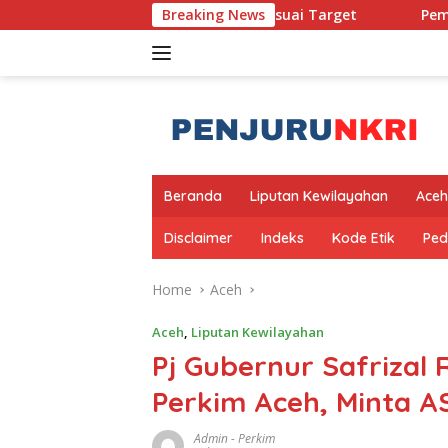
Skip
 Safrizal Semoga Sesuai Target
Breaking News
Pembanguan Jembatan P
to
content
Beranda
Liputan Kewilayahan
Aceh
Disclaimer
Indeks
Kode Etik
Ped
Home
Aceh
Aceh
,
Liputan Kewilayahan
Pj Gubernur Safrizal
Perkim Aceh, Minta A
Admin
-
Perkim