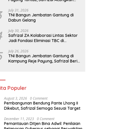
Jempol untuk Prajurit TNI
3
July 31, 2026
TNI Bangun Jembatan Gantung di
Dabun Gelang
4
July 30, 2026
Safrizal ZA Kolaborasi Lintas Sektor
Jadi Fondasi Eliminasi TBC di
Indonesia
5
July 26, 2026
TNI Bangun Jembatan Gantung di
Kampung Reje Payung, Safrizal Beri
Apresiasi
ita Populer
August 3, 2026
0 Comment
Pembangunan Bendung Pante Lhong II
Dikebut, Safrizal Semoga Sesuai Target
December 11, 2023
0 Comment
Pemantauan Ditjen Bina Adwil: Penilaian
Pelaporan Gubernur sebagai Perwakilan