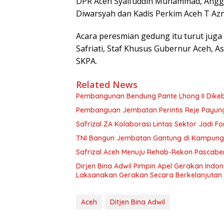
DPR Aceh Syaifuddin Muhammad, Anggo
Diwarsyah dan Kadis Perkim Aceh T Azn
Acara peresmian gedung itu turut juga
Safriati, Staf Khusus Gubernur Aceh, A
SKPA.
Related News
Pembangunan Bendung Pante Lhong II Dikebu
Pembanguan Jembatan Perintis Reje Payung 
Safrizal ZA Kolaborasi Lintas Sektor Jadi Fo
TNI Bangun Jembatan Gantung di Kampung Re
Safrizal Aceh Menuju Rehab-Rekon Pascab
Dirjen Bina Adwil Pimpin Apel Gerakan Indo
Laksanakan Gerakan Secara Berkelanjutan
Aceh
Ditjen Bina Adwil