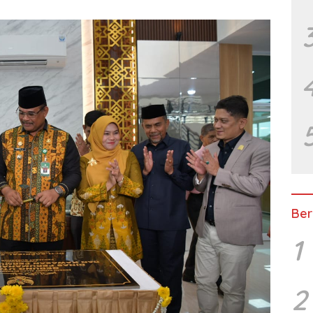
Ber
1
2