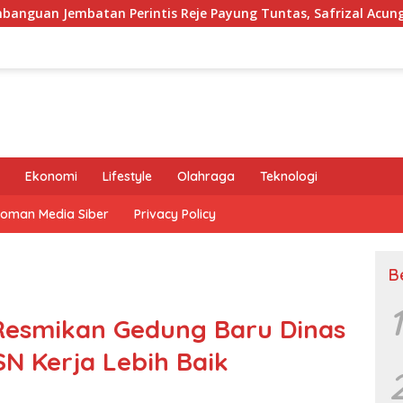
erintis Reje Payung Tuntas, Safrizal Acungkan Jempol untuk P
Ekonomi
Lifestyle
Olahraga
Teknologi
oman Media Siber
Privacy Policy
B
1
 Resmikan Gedung Baru Dinas
SN Kerja Lebih Baik