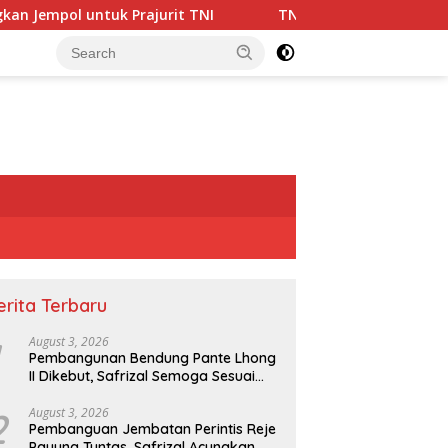
rajurit TNI
TNI Bangun Jembatan Gantung di Dabun 
erita Terbaru
August 3, 2026
Pembangunan Bendung Pante Lhong
II Dikebut, Safrizal Semoga Sesuai
Target
2
August 3, 2026
Pembanguan Jembatan Perintis Reje
Payung Tuntas, Safrizal Acungkan