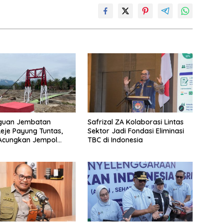
uan Jembatan
Safrizal ZA Kolaborasi Lintas
Reje Payung Tuntas,
Sektor Jadi Fondasi Eliminasi
 Acungkan Jempol
TBC di Indonesia
jurit TNI