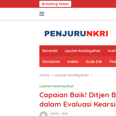
Skip
Breaking News
Ba
to
content
Beranda
Liputan Kewilayahan
Aceh
Disclaimer
Indeks
Kode Etik
Ped
Home
Liputan Kewilayahan
Liputan Kewilayahan
Capaian Baik! Ditjen B
dalam Evaluasi Kears
Admin
-
Naik