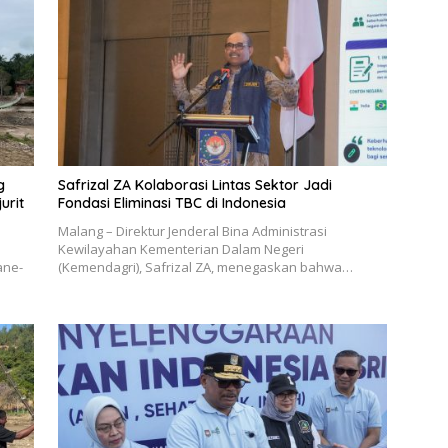
g
Safrizal ZA Kolaborasi Lintas Sektor Jadi
urit
Fondasi Eliminasi TBC di Indonesia
Malang – Direktur Jenderal Bina Administrasi
Kewilayahan Kementerian Dalam Negeri
ane-
(Kemendagri), Safrizal ZA, menegaskan bahwa…