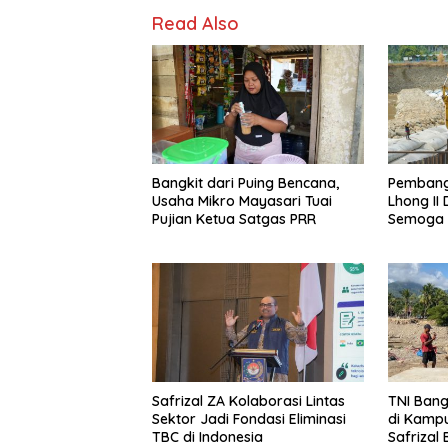
Read Also
Bangkit dari Puing Bencana,
Pembang
Usaha Mikro Mayasari Tuai
Lhong II 
Pujian Ketua Satgas PRR
Semoga 
Safrizal ZA Kolaborasi Lintas
TNI Ban
Sektor Jadi Fondasi Eliminasi
di Kampu
TBC di Indonesia
Safrizal 