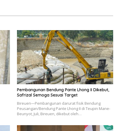
Daerah Laksanakan Gerakan
Secara Berkelanjutan
Pembangunan Bendung Pante Lhong II Dikebut,
Safrizal Semoga Sesuai Target
Bireuen—Pembangunan darurat fisik Bendung
Peusangan/Bendung Pante Lhong II di Teupin Mane-
Beunyot, Juli, Bireuen, dikebut oleh…