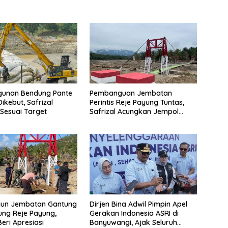
unan Bendung Pante
Pembanguan Jembatan
Dikebut, Safrizal
Perintis Reje Payung Tuntas,
Sesuai Target
Safrizal Acungkan Jempol
untuk Prajurit TNI
gun Jembatan Gantung
Dirjen Bina Adwil Pimpin Apel
ng Reje Payung,
Gerakan Indonesia ASRI di
Beri Apresiasi
Banyuwangi, Ajak Seluruh