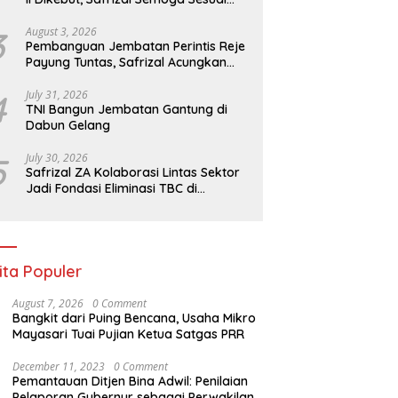
Target
3
August 3, 2026
Pembanguan Jembatan Perintis Reje
Payung Tuntas, Safrizal Acungkan
Jempol untuk Prajurit TNI
4
July 31, 2026
TNI Bangun Jembatan Gantung di
Dabun Gelang
5
July 30, 2026
Safrizal ZA Kolaborasi Lintas Sektor
Jadi Fondasi Eliminasi TBC di
Indonesia
ita Populer
August 7, 2026
0 Comment
Bangkit dari Puing Bencana, Usaha Mikro
Mayasari Tuai Pujian Ketua Satgas PRR
December 11, 2023
0 Comment
Pemantauan Ditjen Bina Adwil: Penilaian
Pelaporan Gubernur sebagai Perwakilan