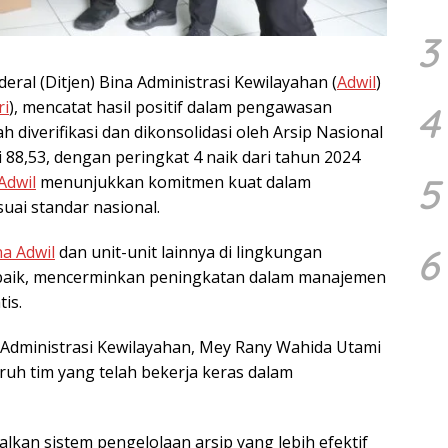
3
nderal (Ditjen) Bina Administrasi Kewilayahan (
Adwil
)
i
), mencatat hasil positif dalam pengawasan
4
h diverifikasi dan dikonsolidasi oleh Arsip Nasional
i 88,53, dengan peringkat 4 naik dari tahun 2024
5
Adwil
menunjukkan komitmen kuat dalam
uai standar nasional.
6
na Adwil
dan unit-unit lainnya di lingkungan
 baik, mencerminkan peningkatan dalam manajemen
is.
a Administrasi Kewilayahan, Mey Rany Wahida Utami
uh tim yang telah bekerja keras dalam
kan sistem pengelolaan arsip yang lebih efektif