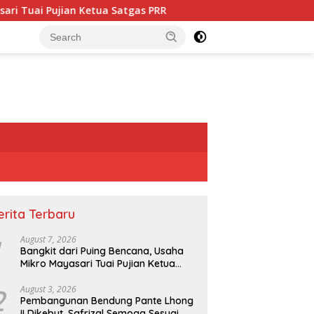
etua Satgas PRR
Pembangunan Bendung Pante Lhong II D
erita Terbaru
August 7, 2026
Bangkit dari Puing Bencana, Usaha
Mikro Mayasari Tuai Pujian Ketua
Satgas PRR
2
August 3, 2026
Pembangunan Bendung Pante Lhong
II Dikebut, Safrizal Semoga Sesuai