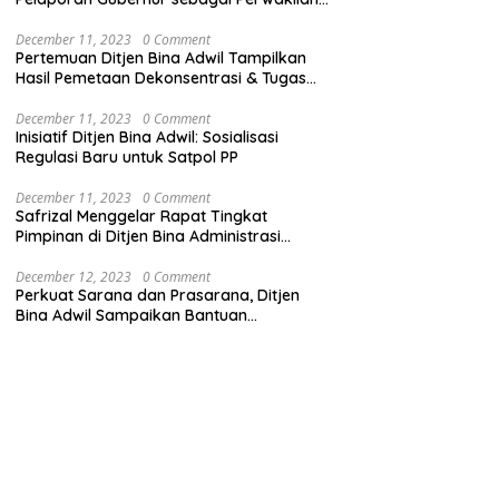
Pemerintah Pusat
December 11, 2023
0 Comment
Pertemuan Ditjen Bina Adwil Tampilkan
Hasil Pemetaan Dekonsentrasi & Tugas
Pembantuan
December 11, 2023
0 Comment
Inisiatif Ditjen Bina Adwil: Sosialisasi
Regulasi Baru untuk Satpol PP
December 11, 2023
0 Comment
Safrizal Menggelar Rapat Tingkat
Pimpinan di Ditjen Bina Administrasi
Kewilayahan
December 12, 2023
0 Comment
Perkuat Sarana dan Prasarana, Ditjen
Bina Adwil Sampaikan Bantuan
Pemerintah Trantibumlinmas