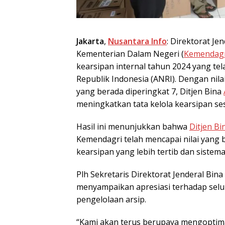
Jakarta
,
Nusantara Info
: Direktorat Je
Kementerian Dalam Negeri (
Kemendagr
kearsipan internal tahun 2024 yang tela
Republik Indonesia (ANRI). Dengan nila
yang berada diperingkat 7, Ditjen Bina
meningkatkan tata kelola kearsipan ses
Hasil ini menunjukkan bahwa
Ditjen Bi
Kemendagri telah mencapai nilai yang
kearsipan yang lebih tertib dan sistemat
Plh Sekretaris Direktorat Jenderal Bin
menyampaikan apresiasi terhadap selur
pengelolaan arsip.
“Kami akan terus berupaya mengoptimal