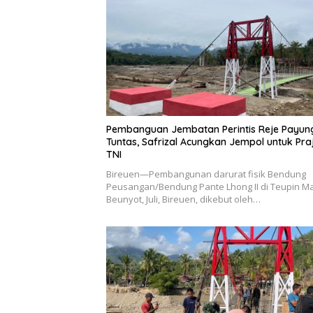
Pembanguan Jembatan Perintis Reje Payun
Tuntas, Safrizal Acungkan Jempol untuk Praj
TNI
Bireuen—Pembangunan darurat fisik Bendung
Peusangan/Bendung Pante Lhong II di Teupin M
Beunyot, Juli, Bireuen, dikebut oleh…