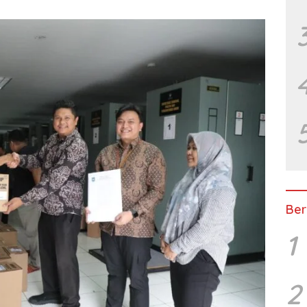
Ber
1
2