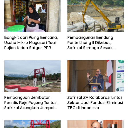
Bangkit dari Puing Bencana,
Pembangunan Bendung
Usaha Mikro Mayasari Tuai
Pante Lhong II Dikebut,
Pujian Ketua Satgas PRR
Safrizal Semoga Sesuai
Target
Pembanguan Jembatan
Safrizal ZA Kolaborasi Lintas
Perintis Reje Payung Tuntas,
Sektor Jadi Fondasi Eliminasi
Safrizal Acungkan Jempol
TBC di Indonesia
untuk Prajurit TNI