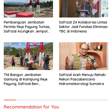
Pembanguan Jembatan
Safrizal ZA Kolaborasi Lintas
Perintis Reje Payung Tuntas,
Sektor Jadi Fondasi Eliminasi
Safrizal Acungkan Jempol
TBC di Indonesia
untuk Prajurit TNI
TNI Bangun Jembatan
Safrizal Aceh Menuju Rehab-
Gantung di Kampung Reje
Rekon Pascabencana
Payung, Safrizal Beri
Hidrometeorologi Sumatra
Apresiasi
Recommendation for You