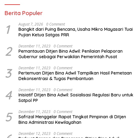
Berita Populer
1
August 7, 2026
0 Comment
Bangkit dari Puing Bencana, Usaha Mikro Mayasari Tuai
Pujian Ketua Satgas PRR
2
December 11, 2023
0 Comment
Pemantauan Ditjen Bina Adwil: Penilaian Pelaporan
Gubernur sebagai Perwakilan Pemerintah Pusat
3
December 11, 2023
0 Comment
Pertemuan Ditjen Bina Adwil Tampilkan Hasil Pemetaan
Dekonsentrasi & Tugas Pembantuan
4
December 11, 2023
0 Comment
Inisiatif Ditjen Bina Adwil: Sosialisasi Regulasi Baru untuk
Satpol PP
5
December 11, 2023
0 Comment
Safrizal Menggelar Rapat Tingkat Pimpinan di Ditjen
Bina Administrasi Kewilayahan
December 12, 2023
0 Comment