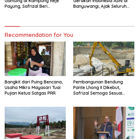
Gantung di Kampung Reje
Gerakan Indonesia ASRI di
Payung, Safrizal Beri
Banyuwangi, Ajak Seluruh
Apresiasi
Daerah Laksanakan
Gerakan Secara
Berkelanjutan
Recommendation for You
Bangkit dari Puing Bencana,
Pembangunan Bendung
Usaha Mikro Mayasari Tuai
Pante Lhong II Dikebut,
Pujian Ketua Satgas PRR
Safrizal Semoga Sesuai
Target