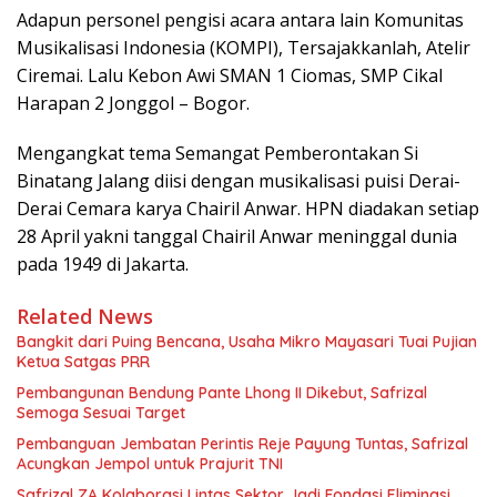
Adapun personel pengisi acara antara lain Komunitas
Musikalisasi Indonesia (KOMPI), Tersajakkanlah, Atelir
Ciremai. Lalu Kebon Awi SMAN 1 Ciomas, SMP Cikal
Harapan 2 Jonggol – Bogor.
Mengangkat tema Semangat Pemberontakan Si
Binatang Jalang diisi dengan musikalisasi puisi Derai-
Derai Cemara karya Chairil Anwar. HPN diadakan setiap
28 April yakni tanggal Chairil Anwar meninggal dunia
pada 1949 di Jakarta.
Related News
Bangkit dari Puing Bencana, Usaha Mikro Mayasari Tuai Pujian
Ketua Satgas PRR
Pembangunan Bendung Pante Lhong II Dikebut, Safrizal
Semoga Sesuai Target
Pembanguan Jembatan Perintis Reje Payung Tuntas, Safrizal
Acungkan Jempol untuk Prajurit TNI
Safrizal ZA Kolaborasi Lintas Sektor Jadi Fondasi Eliminasi