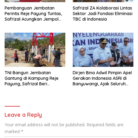
Pembanguan Jembatan
Safrizal ZA Kolaborasi Lintas
Perintis Reje Payung Tuntas,
Sektor Jadi Fondasi Eliminasi
Safrizal Acungkan Jempol
TBC di Indonesia
untuk Prajurit TNI
TNI Bangun Jembatan
Dirjen Bina Adwil Pimpin Apel
Gantung di Kampung Reje
Gerakan Indonesia ASRI di
Payung, Safrizal Beri
Banyuwangi, Ajak Seluruh
Apresiasi
Daerah Laksanakan
Gerakan Secara
Berkelanjutan
Leave a Reply
Your email address will not be published.
Required fields are
marked
*