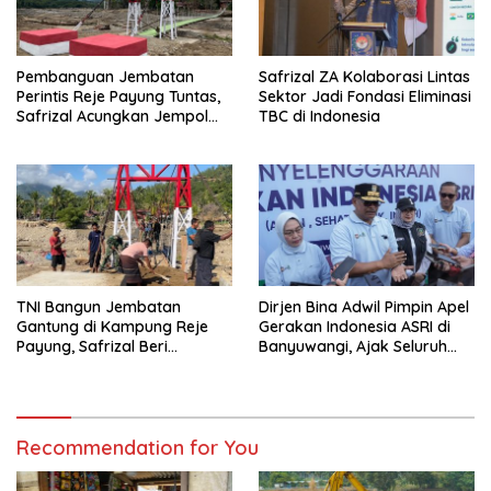
Pembanguan Jembatan
Safrizal ZA Kolaborasi Lintas
Perintis Reje Payung Tuntas,
Sektor Jadi Fondasi Eliminasi
Safrizal Acungkan Jempol
TBC di Indonesia
untuk Prajurit TNI
TNI Bangun Jembatan
Dirjen Bina Adwil Pimpin Apel
Gantung di Kampung Reje
Gerakan Indonesia ASRI di
Payung, Safrizal Beri
Banyuwangi, Ajak Seluruh
Apresiasi
Daerah Laksanakan
Gerakan Secara
Berkelanjutan
Recommendation for You