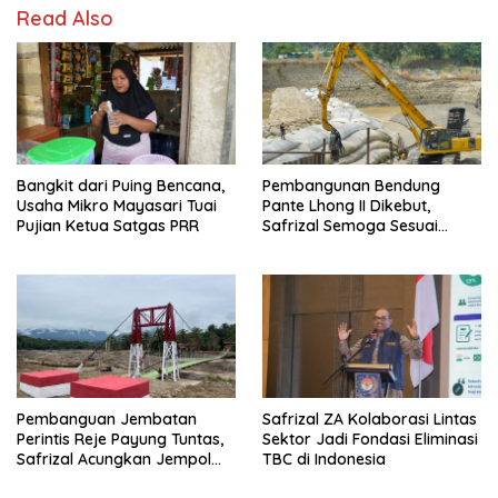
Read Also
Bangkit dari Puing Bencana,
Pembangunan Bendung
Usaha Mikro Mayasari Tuai
Pante Lhong II Dikebut,
Pujian Ketua Satgas PRR
Safrizal Semoga Sesuai
Target
Pembanguan Jembatan
Safrizal ZA Kolaborasi Lintas
Perintis Reje Payung Tuntas,
Sektor Jadi Fondasi Eliminasi
Safrizal Acungkan Jempol
TBC di Indonesia
untuk Prajurit TNI