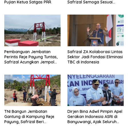
Pujian Ketua Satgas PRR
Safrizal Semoga Sesuai
Target
Pembanguan Jembatan
Safrizal ZA Kolaborasi Lintas
Perintis Reje Payung Tuntas,
Sektor Jadi Fondasi Eliminasi
Safrizal Acungkan Jempol
TBC di Indonesia
untuk Prajurit TNI
TNI Bangun Jembatan
Dirjen Bina Adwil Pimpin Apel
Gantung di Kampung Reje
Gerakan Indonesia ASRI di
Payung, Safrizal Beri
Banyuwangi, Ajak Seluruh
Apresiasi
Daerah Laksanakan