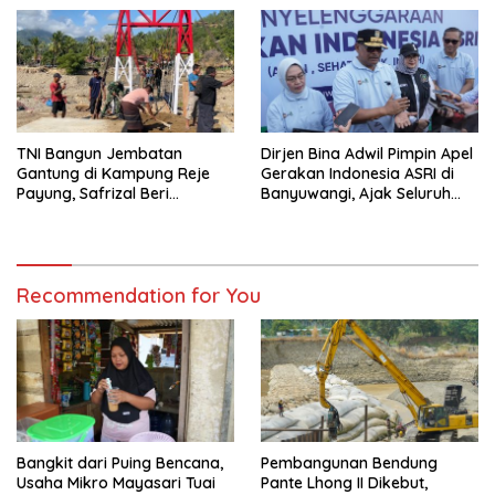
TNI Bangun Jembatan
Dirjen Bina Adwil Pimpin Apel
Gantung di Kampung Reje
Gerakan Indonesia ASRI di
Payung, Safrizal Beri
Banyuwangi, Ajak Seluruh
Apresiasi
Daerah Laksanakan
Gerakan Secara
Berkelanjutan
Recommendation for You
Bangkit dari Puing Bencana,
Pembangunan Bendung
Usaha Mikro Mayasari Tuai
Pante Lhong II Dikebut,