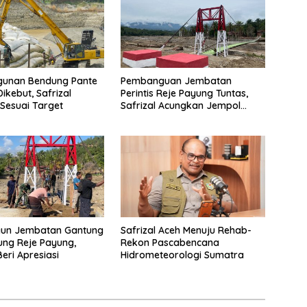
unan Bendung Pante
Pembanguan Jembatan
Dikebut, Safrizal
Perintis Reje Payung Tuntas,
Sesuai Target
Safrizal Acungkan Jempol
untuk Prajurit TNI
gun Jembatan Gantung
Safrizal Aceh Menuju Rehab-
ng Reje Payung,
Rekon Pascabencana
Beri Apresiasi
Hidrometeorologi Sumatra