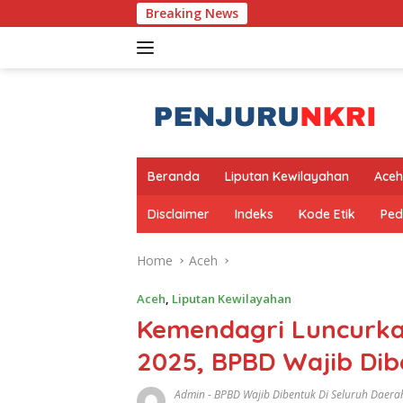
Skip
Breaking News
Ba
to
content
Beranda
Liputan Kewilayahan
Aceh
Disclaimer
Indeks
Kode Etik
Ped
Home
Aceh
Aceh
,
Liputan Kewilayahan
Kemendagri Luncurka
2025, BPBD Wajib Dib
Admin
-
BPBD Wajib Dibentuk Di Seluruh Daera