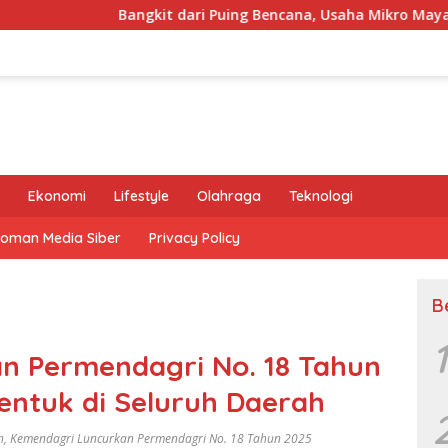
ngkit dari Puing Bencana, Usaha Mikro Mayasari Tuai Pujian K
Ekonomi
Lifestyle
Olahraga
Teknologi
oman Media Siber
Privacy Policy
B
1
n Permendagri No. 18 Tahun
entuk di Seluruh Daerah
h
,
Kemendagri Luncurkan Permendagri No. 18 Tahun 2025