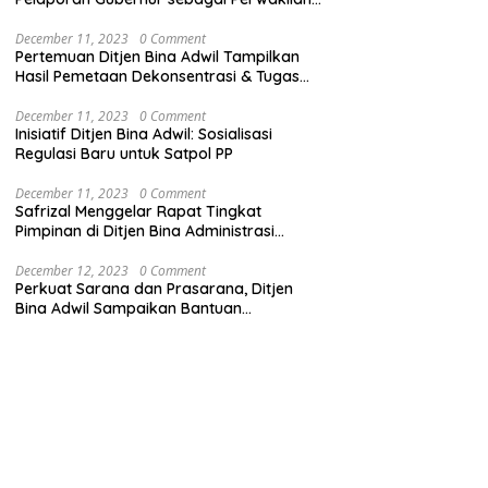
Pemerintah Pusat
December 11, 2023
0 Comment
Pertemuan Ditjen Bina Adwil Tampilkan
Hasil Pemetaan Dekonsentrasi & Tugas
Pembantuan
December 11, 2023
0 Comment
Inisiatif Ditjen Bina Adwil: Sosialisasi
Regulasi Baru untuk Satpol PP
December 11, 2023
0 Comment
Safrizal Menggelar Rapat Tingkat
Pimpinan di Ditjen Bina Administrasi
Kewilayahan
December 12, 2023
0 Comment
Perkuat Sarana dan Prasarana, Ditjen
Bina Adwil Sampaikan Bantuan
Pemerintah Trantibumlinmas