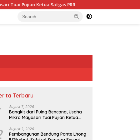
etua Satgas PRR
Pembangunan Bendung Pante Lhong II D
erita Terbaru
August 7, 2026
Bangkit dari Puing Bencana, Usaha
Mikro Mayasari Tuai Pujian Ketua
Satgas PRR
2
August 3, 2026
Pembangunan Bendung Pante Lhong
II Dikebut, Safrizal Semoga Sesuai