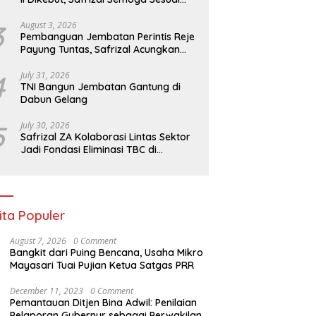
Target
3
August 3, 2026
Pembanguan Jembatan Perintis Reje
Payung Tuntas, Safrizal Acungkan
Jempol untuk Prajurit TNI
4
July 31, 2026
TNI Bangun Jembatan Gantung di
Dabun Gelang
5
July 30, 2026
Safrizal ZA Kolaborasi Lintas Sektor
Jadi Fondasi Eliminasi TBC di
Indonesia
ita Populer
August 7, 2026
0 Comment
Bangkit dari Puing Bencana, Usaha Mikro
Mayasari Tuai Pujian Ketua Satgas PRR
December 11, 2023
0 Comment
Pemantauan Ditjen Bina Adwil: Penilaian
Pelaporan Gubernur sebagai Perwakilan