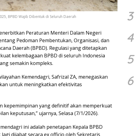
3
25, BPBD Wajib Dibentuk di Seluruh Daerah
enerbitkan Peraturan Menteri Dalam Negeri
4
entang Pedoman Pembentukan, Organisasi, dan
ana Daerah (BPBD). Regulasi yang ditetapkan
5
uat kelembagaan BPBD di seluruh Indonesia
ang semakin kompleks.
6
ewilayahan Kemendagri, Safrizal ZA, menegaskan
an untuk meningkatkan efektivitas
 dan kepemimpinan yang definitif akan memperkuat
n keputusan,” ujarnya, Selasa (7/1/2026).
rmendagri ini adalah penetapan Kepala BPBD
agi dijabat secara ex officio oleh Sekretaris