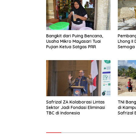
Bangkit dari Puing Bencana,
Pembang
Usaha Mikro Mayasari Tuai
Lhong II 
Pujian Ketua Satgas PRR
Semoga 
Safrizal ZA Kolaborasi Lintas
TNI Ban
Sektor Jadi Fondasi Eliminasi
di Kampu
TBC di Indonesia
Safrizal 