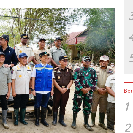
Ber
1
2